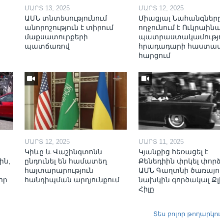
ՄԱՐՏ 13, 2025
ՄԱՐՏ 12, 2025
ԱՄՆ տնտեսությունում
Միացյալ Նահանգներ
անորոշություն է տիրում
ողջունում է Ուկրաինա
մաքսատուրքերի
պատրաստակամությո
պատճառով
հրադադարի հաստա
հարցում
ՄԱՐՏ 12, 2025
ՄԱՐՏ 11, 2025
Կիևը և Վաշինգտոնն
Կյանքից հեռացել է
ին,
ընդունել են համատեղ
Քենեդիին փրկել փոր
հայտարարություն
ԱՄՆ Գաղտնի ծառայո
որ
հանդիպման արդյունքում
նախկին գործակալ Քլ
Հիլը
Տես բոլոր թողարկո