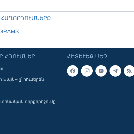
ԱՀԱՂՈՐԴՈՒՄՆԵՐԸ
OGRAMS
Ր ՀՂՈՒՄՆԵՐ
ՀԵՏԵՒԵՔ ՄԵԶ
om
 Ձայն»-ը՝ ռուսերեն
տոնական դիրքորոշումը