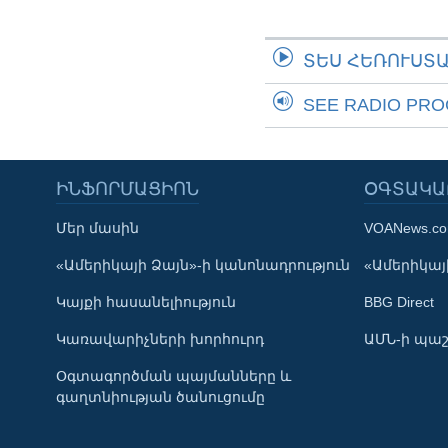
ՏԵՍ ՀԵՌՈՒՍՏ
SEE RADIO PR
ԻՆՖՈՐՄԱՑԻՈՆ
ՕԳՏԱԿԱ
Մեր մասին
VOANews.c
Learning English
«Ամերիկայի Ձայն»-ի կանոնադրություն
«Ամերիկայի
Կայքի հասանելիություն
BBG Direct
ՀԵՏԵՒԵՔ ՄԵԶ
Կառավարիչների խորհուրդ
ԱՄՆ-ի պաշ
Օգտագործման պայմանները և
գաղտնիության ծանուցումը
Լեզուներ