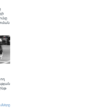
ը
յի
ւնը
տման
ձող
ւթյան
ինթ
ւմները