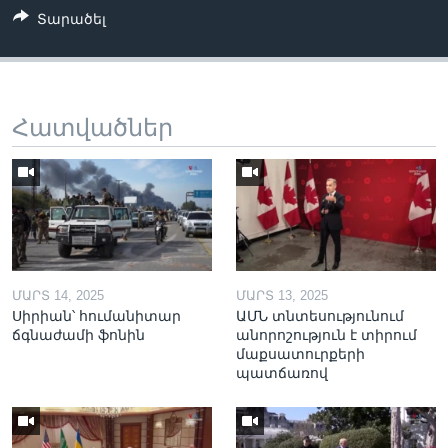
Տարածել
Հատվածներ
ՄԱՐՏ 14, 2025
ՄԱՐՏ 13, 2025
Սիրիան՝ հումանիտար
ԱՄՆ տնտեսությունում
ճգնաժամի ֆոնին
անորոշություն է տիրում
մաքսատուրքերի
պատճառով