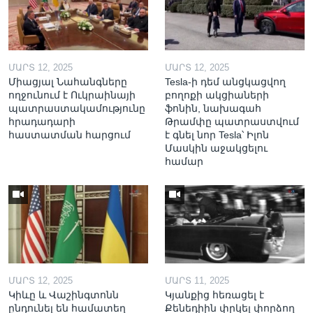
ՄԱՐՏ 12, 2025
ՄԱՐՏ 12, 2025
Միացյալ Նահանգները
Tesla-ի դեմ անցկացվող
ողջունում է Ուկրաինայի
բողոքի ակցիաների
պատրաստակամությունը
ֆոնին, նախագահ
հրադադարի
Թրամփը պատրաստվում
հաստատման հարցում
է գնել նոր Tesla՝ Իլոն
Մասկին աջակցելու
համար
ՄԱՐՏ 12, 2025
ՄԱՐՏ 11, 2025
Կիևը և Վաշինգտոնն
Կյանքից հեռացել է
ընդունել են համատեղ
Քենեդիին փրկել փորձող