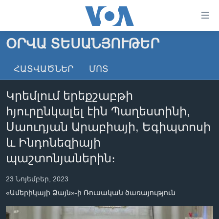
Մատչելի
հղումներ
անցնել
ՕՐՎԱ ՏԵՍԱՆՅՈՒԹԵՐ
հիմնական
ԳԼԽԱՎՈՐ ԷՋ
բովանդակությանը
ՀԱՏՎԱԾՆԵՐ
ՄՈՏ
ԼՈՒՐԵՐ
անցնել
հիմնական
ՍՓՅՈՒՌՔ
Կրեմլում երեքշաբթի
բովանդակությանը
ՏԵՍԱՆՅՈՒԹԵՐ
հիմնական
հյուրընկալել էին Պաղեստինի,
բովանդակություն
ՖԻԼՄԵՐ
Սաուդյան Արաբիայի, Եգիպտոսի
ՄԵՐ ՄԱՍԻՆ
ՖԻԼՄԵՐ
և Ինդոնեզիայի
պաշտոնյաներին։
ՈՒԿՐԱԻՆԱԿԱՆ ՊԱՏԵՐԱԶՄ
IN ENGLISH
ՄԵՐ ՄԱՍԻՆ
«ԱՄԵՐԻԿԱՅԻ ՁԱՅՆ»-Ի ԿԱՆՈՆԱԴՐՈՒԹՅՈՒՆ
23 Նոյեմբեր, 2023
Learning English
ԿԱՊ ՄԵԶ ՀԵՏ
«Ամերիկայի Ձայն»-ի Ռուսական ծառայություն
ՀԵՏԵՒԵՔ ՄԵԶ