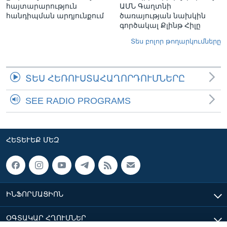
հայտարարություն
ԱՄՆ Գաղտնի
հանդիպման արդյունքում
ծառայության նախկին
գործակալ Քլինթ Հիլը
Տես բոլոր թողարկումները
ՏԵՍ ՀԵՌՈՒՍՏԱՀԱՂՈՐԴՈՒՄՆԵՐԸ
SEE RADIO PROGRAMS
ՀԵՏԵՒԵՔ ՄԵԶ
ԻՆՖՈՐՄԱՑԻՈՆ
ՕԳՏԱԿԱՐ ՀՂՈՒՄՆԵՐ