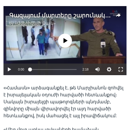
Գազայում մարտերը շարունակվում են, աճում է զոհերի թիվն ու ավերածությունների ծավալը
by
«Ամերիկայի Ձայն»
No media source currently available
0:00
2:18
«Համասն» արձագանքել է, թե Մարչիանոն զոհվել
է իսրայելական օդուժի հարվածի հետևանքով։
Սակայն իսրայելցի պաթոլոգների պնդմամբ,
զինվորը միայն վիրավորվել էր այդ հարվածի
հետևանքով, իսկ մահացել է այլ իրավիճակում:
«Մեզ մոտ առկա տվյալների համաձայն,