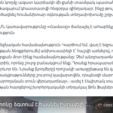
ն կողմը ազատ կարձակի մի քանի տասնյակ պատան
ազայում կհաստատվի հնգօրյա զինդադար, ինչը թու
եծացնել հումանիտար օգնության տեղափոխումը շրջ
ԱՄՆ կառավարությունը «Համասը» ճանաչել է ահաբե
թյուն։
վեջնական համաձայնություն։ Կարծում եմ, վաղ է եզրա
թյան ձեռքբերումն] անխուսափելի է՝ հաշվի առնելով, 
րքան մոտ էինք համաձայնությանը: Չեմ անդրադառն
րին, որոնց շուրջ բանակցում ենք: Դրանք հրապարակ
րևոր են։ Նրանք [կողմերը] որոշակի առաջընթաց են գ
նակցությունները շուտով կավարտվեն, որպեսզի մարդ
արողանան տուն վերադառնալ»,- ասել է Սպիտակ տ
յան հարցերով խորհրդականի տեղակալ Ջոն Ֆայներ
Վաշինգտոնը ձգտում է հասնել Իսրայելի և «Համասի» միջև հրադարարի հաստատմանը՝ զուգահեռաբար պատանդների ազատ արձակման դիմաց
EMBE
յի Ձայն»