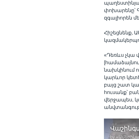
պաղեստինյա
փոխարենը՝ Գ
զգալիորեն մ
Հիշեցնենք, 
կազմակերպու
«Դեռևս չկա 
[համաձայնու
նախկինում ո
կարևոր կետե
բայց շատ կա
հուսանք՝ բա
վերջապես, կ
անվտանգութ
by
«Ամերիկա