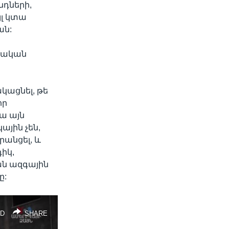
դների,
յլ կտա
ան:
կչական
կացնել, թե
որ
ա այն
ային չեն,
րանցել, և
իկ,
ան ազգային
ը:
D
SHARE