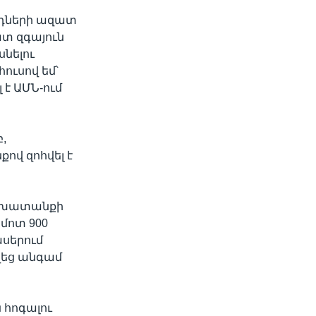
նդների ազատ
ատ զգայուն
սնելու
width
px
ուսով եմ՝
է ԱՄՆ-ում
,
ով զոհվել է
աշխատանքի
մոտ 900
սերում
վեց անգամ
 հոգալու