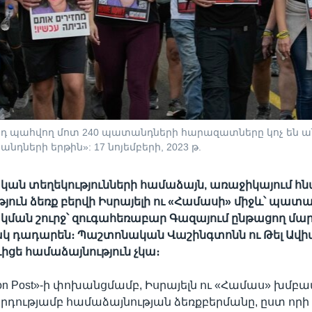
 պահվող մոտ 240 պատանդների հարազատները կոչ են անո
դների երթին»: 17 նոյեմբերի, 2023 թ.
ան տեղեկությունների համաձայն, առաջիկայում հն
յուն ձեռք բերվի Իսրայելի ու «Համասի» միջև՝ պատ
ման շուրջ՝ զուգահեռաբար Գազայում ընթացող մա
 դադարեն։ Պաշտոնական Վաշինգտոնն ու Թել Ավիվը
ևիցե համաձայնություն չկա։
ton Post»-ի փոխանցմամբ, Իսրայելն ու «Համաս» խմբ
որդությամբ համաձայնության ձեռքբերմանը, ըստ որի