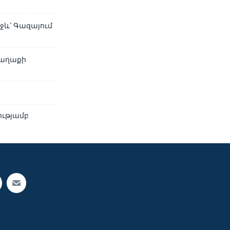
ջև՝ Գազայում
քաղաքի
ությամբ