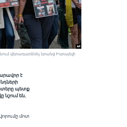
ւմ վերադարձնել նրանց Իսրայելի
արավոր է
անդների
րտերը պետք
 նշում են,
ավորումը մոտ