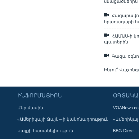
մնացածներին
Հազարավոր 
հրադադարի 
ՀԱՄԱՍ-ի կ
պատերին
Գազա օգնո
Ինչու՞ Վաշին
ԻՆՖՈՐՄԱՑԻՈՆ
ՕԳՏԱԿԱ
Մեր մասին
VOANews.c
Learning English
«Ամերիկայի Ձայն»-ի կանոնադրություն
«Ամերիկայի
Կայքի հասանելիություն
BBG Direct
ՀԵՏԵՒԵՔ ՄԵԶ