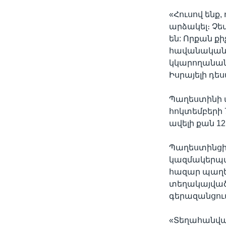
«Հուսով ենք
արձակել։ Չե
են: Որքան ք
հավանականութ
կկարողանանք
Իսրայելի դե
Պաղեստինի 
հոկտեմբերի 
ավելի քան 1
Պաղեստինցի
կազմակերպմ
հազար պաղե
տեղակայված 
գերազանցու
«Տեղահանված