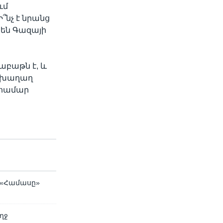
ւմ
Ի՞նչ է նրանց
 են Գազայի
աբաթն է, և
ի խաղաղ
 համար
բ «Համասը»
ղջ