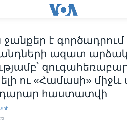
 ջանքեր է գործադրում
նդների ազատ արձա
ությամբ՝ զուգահեռաբա
ելի ու «Համասի» միջև
ադարար հաստատվի
ադի
023