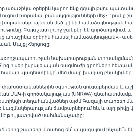
, որ առաջիկա օրերին կարող ենք զգալի թվով պատա
մ ուզում խորանալ բանակցությունների մեջ։ Դրանք շ
իչ խորանանք, այնքան մեծ կլինի համաձայնության հա
յունը: Բայց շատ լուրջ ջանքեր են գործադրվում, և հ
 առաջիկա օրերին հասնել համաձայնության»,- ասել 
սպան Մայքլ Հերցոգը:
առողջապահության նախարարության փոխանցմամբ
7-ից ի վեր իսրայելական ռազմուժի գրոհների հետևանք
2 հազար պաղեստինցի՝ մեծ մասը խաղաղ բնակիչներ:
 փախստականներին օգնության ցուցաբերման և 
ան ՄԱԿ-ի գործակալության (UNRWA) գնահատմամբ, 
ստինցի տեղահանվածներ այժմ Գազայի տարբեր մա
կազմակերպության ճամբարներում են, և այդ թիվը 
մ է թույլատրված սահմանաչափը:
ներից շատերը մտահոգ են՝ ապագայում ինչպե՞ս են