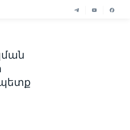
կման
ր
 պետք