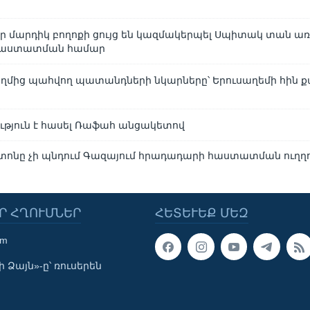
մարդիկ բողոքի ցույց են կազմակերպել Սպիտակ տան առ
հաստատման համար
ողմից պահվող պատանդների նկարները՝ Երուսաղեմի հին 
ւթյուն է հասել Ռաֆահ անցակետով
գտոնը չի պնդում Գազայում հրադադարի հաստատման ուղղ
Ր ՀՂՈՒՄՆԵՐ
ՀԵՏԵՒԵՔ ՄԵԶ
om
 Ձայն»-ը՝ ռուսերեն