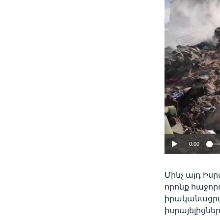
0:00
Մինչ այդ Իսր
որոնք հաջոր
իրականացրած
իսրայելիցնե