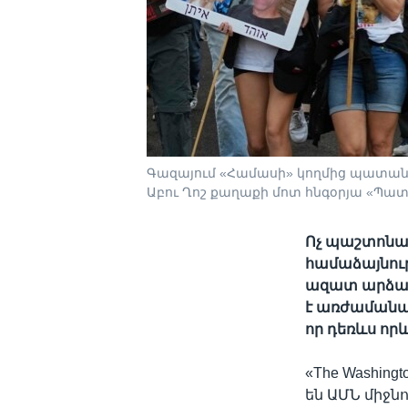
Գազայում «Համասի» կողմից պատանդ
Աբու Ղոշ քաղաքի մոտ հնգօրյա «Պատան
Ոչ պաշտոնակ
համաձայնութ
ազատ արձակ
է առժամանակ
որ դեռևս որ
«The Washing
են ԱՄՆ միջն