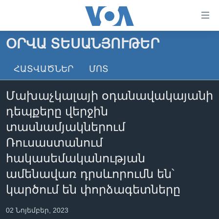
Մատչելի
հղումներ
անցնել
ՕՐՎԱ ՏԵՍԱՆՅՈՒԹԵՐ
հիմնական
ԳԼԽԱՎՈՐ ԷՋ
բովանդակությանը
ՀԱՏՎԱԾՆԵՐ
ՄՈՏ
ԼՈՒՐԵՐ
անցնել
հիմնական
ՍՓՅՈՒՌՔ
Մախաչկալայի օդանավակայանի
բովանդակությանը
ՏԵՍԱՆՅՈՒԹԵՐ
հիմնական
դեպքերը վերջին
բովանդակություն
ՖԻԼՄԵՐ
տասնամյակներում
ՄԵՐ ՄԱՍԻՆ
ՖԻԼՄԵՐ
Ռուսաստանում
հակասեմականության
ՈՒԿՐԱԻՆԱԿԱՆ ՊԱՏԵՐԱԶՄ
IN ENGLISH
ՄԵՐ ՄԱՍԻՆ
ամենավառ դրսևորումն են՝
«ԱՄԵՐԻԿԱՅԻ ՁԱՅՆ»-Ի ԿԱՆՈՆԱԴՐՈՒԹՅՈՒՆ
Learning English
կարծում են փորձագետները
ԿԱՊ ՄԵԶ ՀԵՏ
ՀԵՏԵՒԵՔ ՄԵԶ
02 Նոյեմբեր, 2023