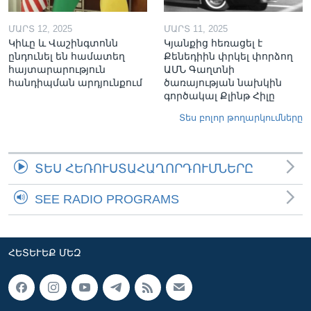
ՄԱՐՏ 12, 2025
ՄԱՐՏ 11, 2025
Կիևը և Վաշինգտոնն
Կյանքից հեռացել է
ընդունել են համատեղ
Քենեդիին փրկել փորձող
հայտարարություն
ԱՄՆ Գաղտնի
հանդիպման արդյունքում
ծառայության նախկին
գործակալ Քլինթ Հիլը
Տես բոլոր թողարկումները
ՏԵՍ ՀԵՌՈՒՍՏԱՀԱՂՈՐԴՈՒՄՆԵՐԸ
SEE RADIO PROGRAMS
ՀԵՏԵՒԵՔ ՄԵԶ