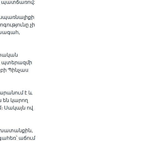
ի պատճառով:
 սպառնալիքի
գությունը չի
խագահ,
ատական
ան պտերազմի
բբի Պինչաս
արանում է և
ն են կարող
մ։ Սակայն ով
շխատանքին,
ահեռ՝ աճում