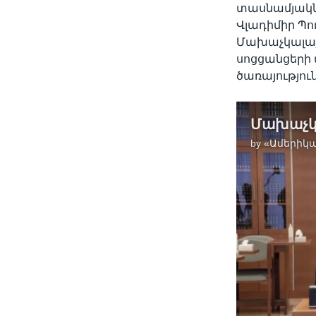
տասնամյակն
Վլադիմիր Պո
Մախաչկալայո
սոցցանցերի 
ծառայությու
by
«Ամերիկա