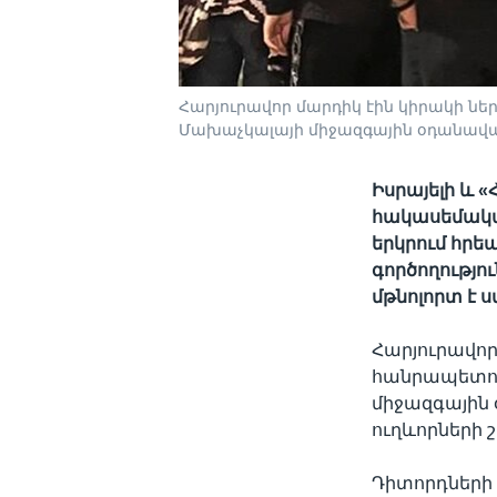
Հարյուրավոր մարդիկ էին կիրակի ն
Մախաչկալայի միջազգային օդանավ
Իսրայելի և 
հակասեմակա
երկրում հրե
գործողությո
մթնոլորտ է 
Հարյուրավոր
հանրապետու
միջազգային
ուղևորների 
Դիտորդների