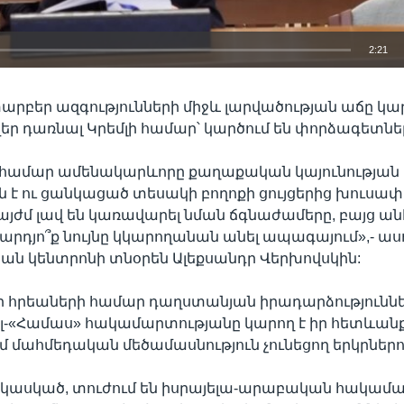
2:21
EMBED
արբեր ազգությունների միջև լարվածության աճը կարո
 դառնալ Կրեմլի համար՝ կարծում են փորձագետնե
 համար ամենակարևորը քաղաքական կայունության
է ու ցանկացած տեսակի բողոքի ցույցերից խուսափե
չ այժմ լավ են կառավարել նման ճգնաժամերը, բայց ա
 արդյո՞ք նույնը կկարողանան անել ապագայում»,- ասո
ն կենտրոնի տնօրեն Ալեքսանդր Վերխովսկին:
 հրեաների համար դաղստանյան իրադարձություններ
յել-«Համաս» հակամարտությանը կարող է իր հետևանք
ամ մահմեդական մեծամասնություն չունեցող երկրներո
նկասկած, տուժում են իսրայելա-արաբական հակամա