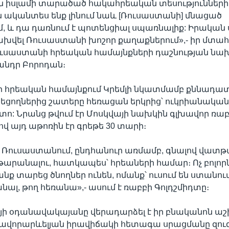
իսլամի տարածած հակահրեական տեսություններ
ին ականտես ենք լինում նաև [Ռուսաստանի] մնացած
, և դա դառնում է պոտենցիալ սպառնալիք: Իրական
ախվել Ռուսաստանի խոշոր քաղաքներում»,- իր մտահո
ուսաստանի հրեական համայնքների դաշնության նա
անդր Բորոդան։
 հրեական համայնքում Կրեմլի նկատմամբ քննադ
նեցողներից շատերը հեռացան երկրից՝ ուկրիանակ
ետո: Նրանց թվում էր Մոսկվայի նախկին գլխավոր ռա
ով այդ աթոռին էր գրեթե 30 տարի։
Ռուսաստանում, ընդհանուր առմամբ, գնալով վատթ
թարանալու, հատկապես՝ հրեաների համար։ Ոչ բոլոր
նք տարեց ծնողներ ունեն, ոմանք՝ ուսում են ստանու
նալ, թող հեռանա»,- ասում է ռաբբի Գոլդշմիդտը։
ի օդանավակայանը վերադարձել է իր բնականոն ա
ձավորարևելյան իրավիճակի հետագա սրացմանը զուգ