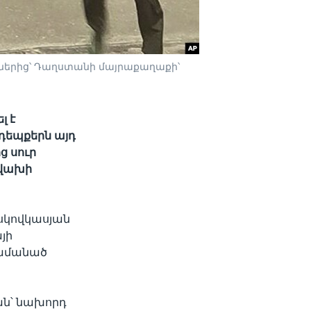
ւներից՝ Դաղստանի մայրաքաղաքի՝
լ է
դեպքերն այդ
ց սուր
 վախի
իսկովկասյան
յի
ժամանած
ան՝ նախորդ