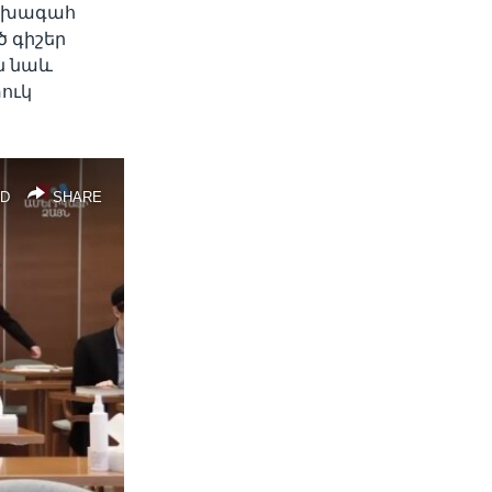
Նախագահ
 գիշեր
ն նաև
ուկ
D
SHARE