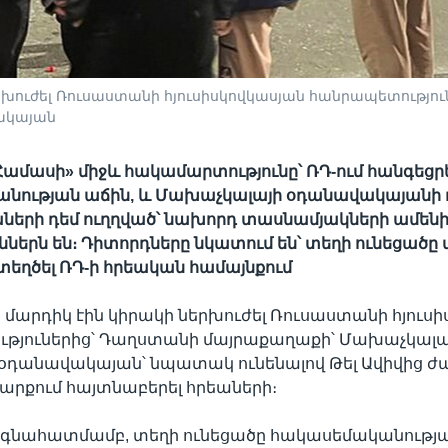
երխուժել Ռուսաստանի հյուսիսկովկասյան հանրապետությո
ակայան
«Համասի» միջև հակամարտությունը՝ ՌԴ-ում հանգեցրե
նության աճին, և Մախաչկալայի օդանավակայանի 
աների դեմ ուղղված՝ նախորդ տասնամյակների ամենի
ւններն են։ Դիտորդները նկատում են՝ տեղի ունեցածը
ստեղծել ՌԴ-ի հրեական համայնքում
 մարդիկ էին կիրակի ներխուժել Ռուսաստանի հյուս
թյուներից՝ Դաղստանի մայրաքաղաքի՝ Մախաչկալա
 օդանավակայան՝ նպատակ ունենալով Թել Ավիվից 
շարքում հայտնաբերել հրեաների։
 գնահատմամբ, տեղի ունեցածը հակասեմականությ