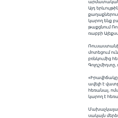
արմատական 
Այդ երևույթ
քաղաքներում
կարող ենք բ
թաքցնում Ռ
ռաբբի Ալեքս
Ռուսաստանի
մոտեցում ու
բռնկումից հ
Գոլդշմիդտը, 
«Իրավիճակը 
ավելի է վատ
հեռանալ․ ոմա
կարող է հեռա
Մախաչկալայ
սակայն մեր