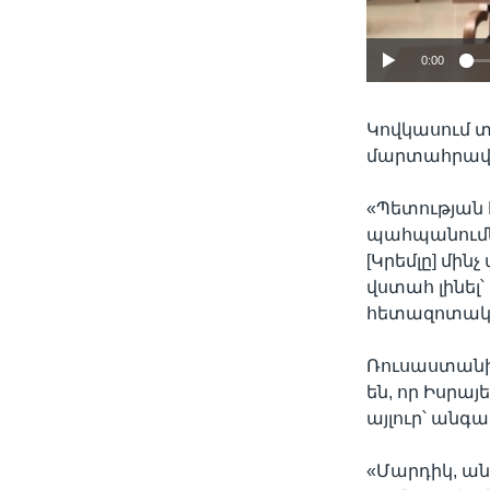
0:00
Կովկասում տ
մարտահրավեր
«Պետության
պահպանումն 
[Կրեմլը] մին
վստահ լինել՝
հետազոտակա
Ռուսաստանի
են, որ Իսրա
այլուր՝ անգ
«Մարդիկ, ա