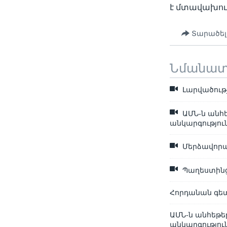
է մտավախութ
Տարածել
Նմանա
Լարվածությ
ԱՄՆ-ն անհ
անկարգությու
Մերձավորա
Պաղեստինց
Հորդանան գետ
ԱՄՆ-ն անհեթե
անկարգությու