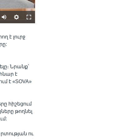
SHARE
ղ է լուրջ
րը:
լը։ Նրանք՝
նհնար է
ւմ է «SOVA»
width
px
ը հիշեցում
ները թողնել
ւմ:
րտության ու