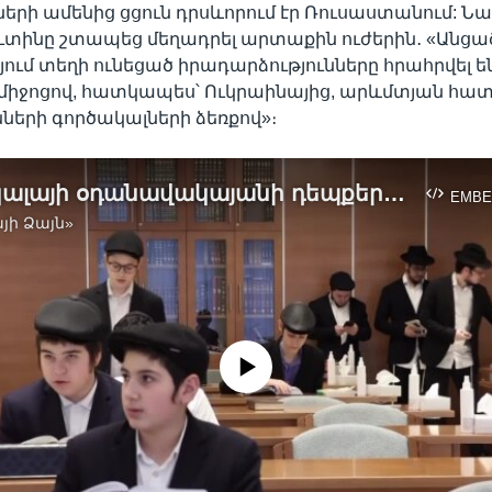
երի ամենից ցցուն դրսևորում էր Ռուսաստանում: 
ւտինը շտապեց մեղադրել արտաքին ուժերին․ «Անցած
ւմ տեղի ունեցած իրադարձությունները հրահրվել ե
միջոցով, հատկապես՝ Ուկրաինայից, արևմտյան հատ
նների գործակալների ձեռքով»։
Մախաչկալայի օդանավակայանի դեպքերը վերջին տասնամյակներում Ռուսաստանում հակասեմականության ամենավառ դրսևորումն են՝ կարծում են փորձագետները
EMBE
յի Ձայն»
No media source currently available