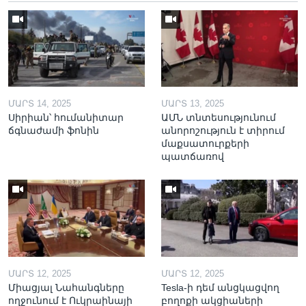
ՄԱՐՏ 14, 2025
ՄԱՐՏ 13, 2025
Սիրիան՝ հումանիտար
ԱՄՆ տնտեսությունում
ճգնաժամի ֆոնին
անորոշություն է տիրում
մաքսատուրքերի
պատճառով
ՄԱՐՏ 12, 2025
ՄԱՐՏ 12, 2025
Միացյալ Նահանգները
Tesla-ի դեմ անցկացվող
ողջունում է Ուկրաինայի
բողոքի ակցիաների