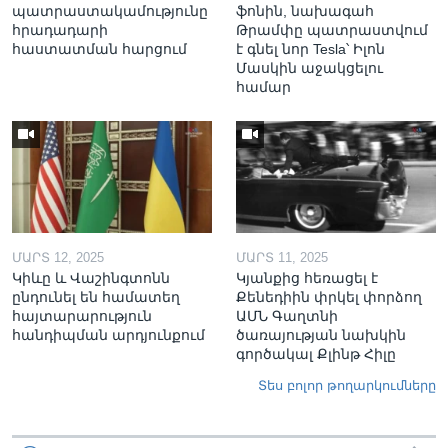
պատրաստակամությունը
ֆոնին, նախագահ
հրադադարի
Թրամփը պատրաստվում
հաստատման հարցում
է գնել նոր Tesla՝ Իլոն
Մասկին աջակցելու
համար
ՄԱՐՏ 12, 2025
ՄԱՐՏ 11, 2025
Կիևը և Վաշինգտոնն
Կյանքից հեռացել է
ընդունել են համատեղ
Քենեդիին փրկել փորձող
հայտարարություն
ԱՄՆ Գաղտնի
հանդիպման արդյունքում
ծառայության նախկին
գործակալ Քլինթ Հիլը
Տես բոլոր թողարկումները