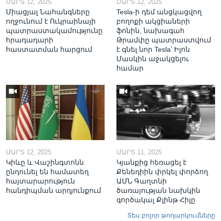
ՄԱՐՏ 12, 2025
ՄԱՐՏ 12, 2025
Միացյալ Նահանգները
Tesla-ի դեմ անցկացվող
ողջունում է Ուկրաինայի
բողոքի ակցիաների
պատրաստակամությունը
ֆոնին, նախագահ
հրադադարի
Թրամփը պատրաստվում
հաստատման հարցում
է գնել նոր Tesla՝ Իլոն
Մասկին աջակցելու
համար
ՄԱՐՏ 12, 2025
ՄԱՐՏ 11, 2025
Կիևը և Վաշինգտոնն
Կյանքից հեռացել է
ընդունել են համատեղ
Քենեդիին փրկել փորձող
հայտարարություն
ԱՄՆ Գաղտնի
հանդիպման արդյունքում
ծառայության նախկին
գործակալ Քլինթ Հիլը
Տես բոլոր թողարկումները