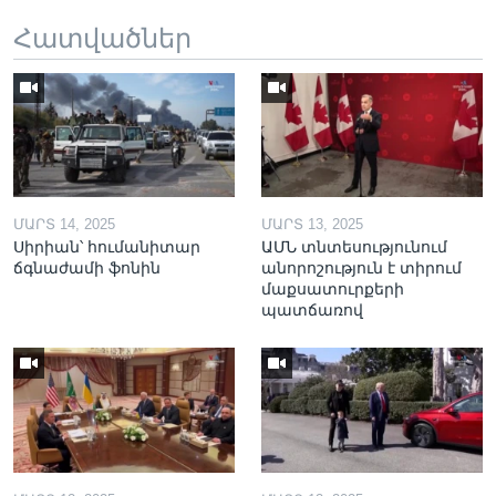
Հատվածներ
ՄԱՐՏ 14, 2025
ՄԱՐՏ 13, 2025
Սիրիան՝ հումանիտար
ԱՄՆ տնտեսությունում
ճգնաժամի ֆոնին
անորոշություն է տիրում
մաքսատուրքերի
պատճառով