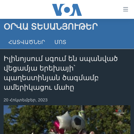
Մատչելի
հղումներ
անցնել
ՕՐՎԱ ՏԵՍԱՆՅՈՒԹԵՐ
հիմնական
ԳԼԽԱՎՈՐ ԷՋ
բովանդակությանը
ՀԱՏՎԱԾՆԵՐ
ՄՈՏ
ԼՈՒՐԵՐ
անցնել
հիմնական
ՍՓՅՈՒՌՔ
Իլինոյսում սգում են սպանված
բովանդակությանը
ՏԵՍԱՆՅՈՒԹԵՐ
հիմնական
վեցամյա երեխայի՝
բովանդակություն
ՖԻԼՄԵՐ
պաղեստինյան ծագմամբ
ՄԵՐ ՄԱՍԻՆ
ՖԻԼՄԵՐ
ամերիկացու մահը
ՈՒԿՐԱԻՆԱԿԱՆ ՊԱՏԵՐԱԶՄ
IN ENGLISH
ՄԵՐ ՄԱՍԻՆ
20 Հոկտեմբեր, 2023
«ԱՄԵՐԻԿԱՅԻ ՁԱՅՆ»-Ի ԿԱՆՈՆԱԴՐՈՒԹՅՈՒՆ
Learning English
ԿԱՊ ՄԵԶ ՀԵՏ
ՀԵՏԵՒԵՔ ՄԵԶ