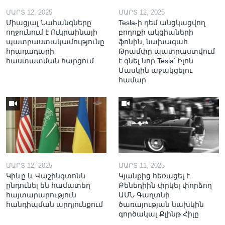
ՄԱՐՏ 12, 2025
ՄԱՐՏ 12, 2025
Միացյալ Նահանգները
Tesla-ի դեմ անցկացվող
ողջունում է Ուկրաինայի
բողոքի ակցիաների
պատրաստակամությունը
ֆոնին, նախագահ
հրադադարի
Թրամփը պատրաստվում
հաստատման հարցում
է գնել նոր Tesla՝ Իլոն
Մասկին աջակցելու
համար
ՄԱՐՏ 12, 2025
ՄԱՐՏ 11, 2025
Կիևը և Վաշինգտոնն
Կյանքից հեռացել է
ընդունել են համատեղ
Քենեդիին փրկել փորձող
հայտարարություն
ԱՄՆ Գաղտնի
հանդիպման արդյունքում
ծառայության նախկին
գործակալ Քլինթ Հիլը