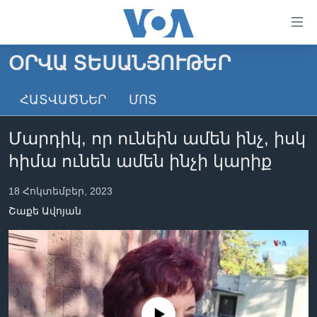
Մատչելի
հղումներ
անցնել
ՕՐՎԱ ՏԵՍԱՆՅՈՒԹԵՐ
հիմնական
ԳԼԽԱՎՈՐ ԷՋ
բովանդակությանը
ՀԱՏՎԱԾՆԵՐ
ՄՈՏ
ԼՈՒՐԵՐ
անցնել
հիմնական
ՍՓՅՈՒՌՔ
Մարդիկ, որ ունեին ամեն ինչ, իսկ
բովանդակությանը
ՏԵՍԱՆՅՈՒԹԵՐ
հիմնական
հիմա ունեն ամեն ինչի կարիք
բովանդակություն
ՖԻԼՄԵՐ
18 Հոկտեմբեր, 2023
ՄԵՐ ՄԱՍԻՆ
ՖԻԼՄԵՐ
Շաքե Ավոյան
ՈՒԿՐԱԻՆԱԿԱՆ ՊԱՏԵՐԱԶՄ
IN ENGLISH
ՄԵՐ ՄԱՍԻՆ
«ԱՄԵՐԻԿԱՅԻ ՁԱՅՆ»-Ի ԿԱՆՈՆԱԴՐՈՒԹՅՈՒՆ
Learning English
ԿԱՊ ՄԵԶ ՀԵՏ
ՀԵՏԵՒԵՔ ՄԵԶ
No media source currently available