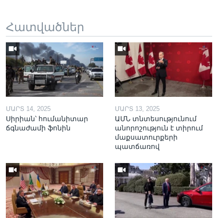
Հատվածներ
ՄԱՐՏ 14, 2025
ՄԱՐՏ 13, 2025
Սիրիան՝ հումանիտար
ԱՄՆ տնտեսությունում
ճգնաժամի ֆոնին
անորոշություն է տիրում
մաքսատուրքերի
պատճառով