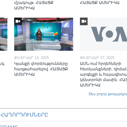
մշակույթ. ՀԱՅԱՑՔ
ՀԱՅԱՑՔ ԱՄԵՐԻԿԱ
ԱՄԵՐԻԿԱ
ՓԵՏՐՎԱՐ 14, 2025
ՓԵՏՐՎԱՐ 07, 2025
ակ.
Կյանքի փորձությունները
ԱՄՆ-ում հրդեհների
հաղթահարելով. ՀԱՅԱՑՔ
հետևանքների, դիմա
ԱՄԵՐԻԿԱ
արգելքի և հայագիտ
կենտրոնի մասին. ՀԱ
ԱՄԵՐԻԿԱ
Տես բոլոր թողարկո
ԱՀԱՂՈՐԴՈՒՄՆԵՐԸ