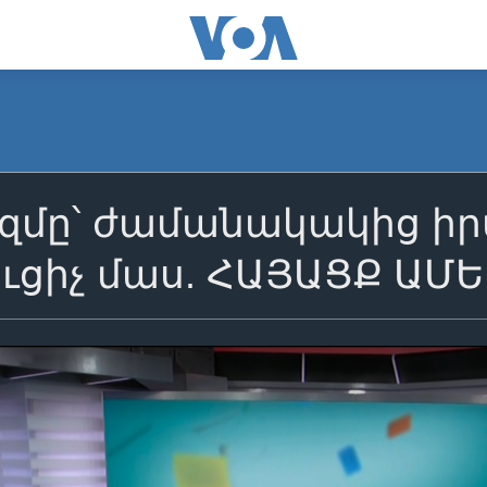
մը՝ ժամանակակից իր
ւցիչ մաս. ՀԱՅԱՑՔ ԱՄ