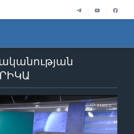
ականության
ԵՐԻԿԱ
EMBED