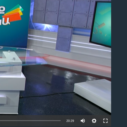
ble
20:29