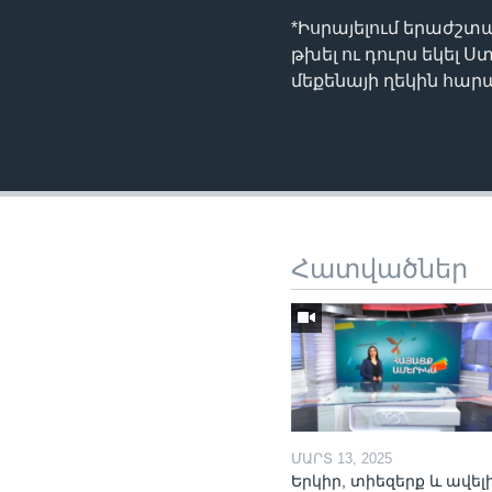
*Իսրայելում երաժշ
թխել ու դուրս եկել 
մեքենայի ղեկին հա
Հատվածներ
ՄԱՐՏ 13, 2025
Երկիր, տիեզերք և ավելի