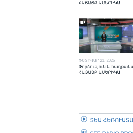
ՀԱՅԱՑՔ ԱՄԵՐԻԿԱ
ՓԵՏՐՎԱՐ 21, 2025
Փորձություն և հաղթան
ՀԱՅԱՑՔ ԱՄԵՐԻԿԱ
ՏԵՍ ՀԵՌՈՒՍՏ