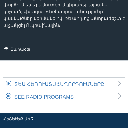
փորձում են Արևմուտքում կիրառել, այսպես
կոչված, «խաղաղ» հռետորաբանությունը՝
կասկածներ սերմանելով, թե արդյոք անհրաժեշտ է
Լեզուներ
աջակցել Ուկրաինային։
Տարածել
ՏԵՍ ՀԵՌՈՒՍՏԱՀԱՂՈՐԴՈՒՄՆԵՐԸ
SEE RADIO PROGRAMS
ՀԵՏԵՒԵՔ ՄԵԶ