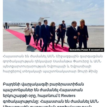
Լեզուներ
Հայաստան են ժամանել ԱՄՆ Միջազգային զարգացման
գործակալության ղեկավար Սամանթա Փաուերը և ԱՄՆ
պետքարտուղարության Եվրոպայի և Եվրասիայի
հարցերով տեղակալի պաշտոնակատար Յուրի Քիմը
Բայդենի վարչակազմի բարձրաստիճան
պաշտոնյաներ են ժամանել Հայաստան
երկուշաբթի օրը, հայտնում է Reuters
գոծակալությունը: Հայաստան են ժամանել ԱՄՆ