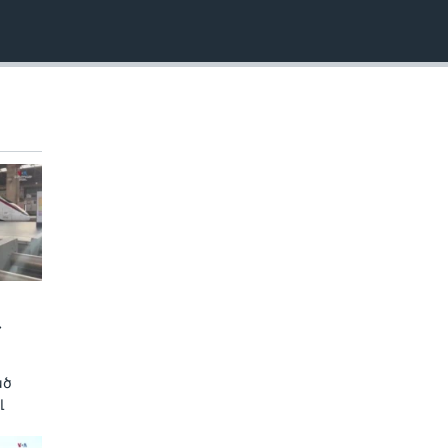
EMBED
»
ած
լ