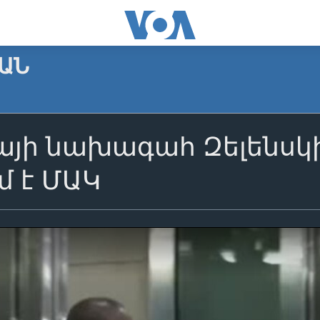
ԱՆ
յի նախագահ Զելենսկին
մ է ՄԱԿ