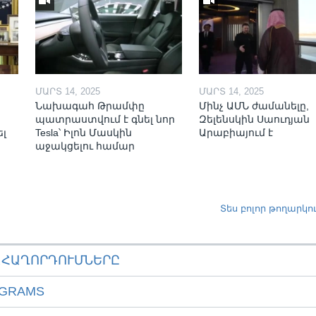
ՄԱՐՏ 14, 2025
ՄԱՐՏ 14, 2025
Նախագահ Թրամփը
Մինչ ԱՄՆ ժամանելը,
պատրաստվում է գնել նոր
Զելենսկին Սաուդյան
ել
Tesla՝ Իլոն Մասկին
Արաբիայում է
աջակցելու համար
Տես բոլոր թողարկո
ԱՀԱՂՈՐԴՈՒՄՆԵՐԸ
OGRAMS