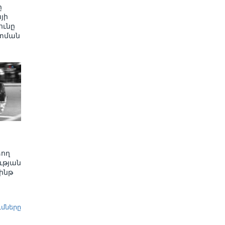
ը
յի
ւնը
տման
ձող
ւթյան
ինթ
ւմները