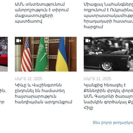
ԱՄՆ տնտեսությունում
Միացյալ Նահանգներ
անորոշություն է տիրում
ողջունում է Ուկրաինա
մաքսատուրքերի
պատրաստակամությո
պատճառով
հրադադարի հաստա
հարցում
ՄԱՐՏ 12, 2025
ՄԱՐՏ 11, 2025
Կիևը և Վաշինգտոնն
Կյանքից հեռացել է
ին,
ընդունել են համատեղ
Քենեդիին փրկել փոր
հայտարարություն
ԱՄՆ Գաղտնի ծառայո
որ
հանդիպման արդյունքում
նախկին գործակալ Քլ
Հիլը
Տես բոլոր թողարկո