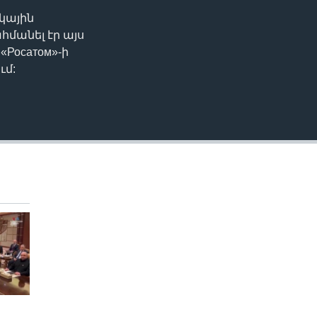
կային
EMBED
մանել էր այս
«Росатом»-ի
ւմ: