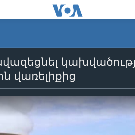
նվազեցնել կախվածութ
ին վառելիքից