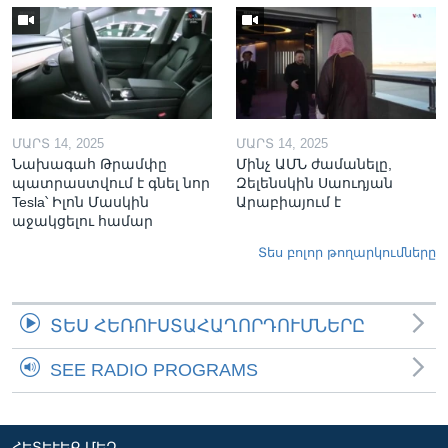
ՄԱՐՏ 14, 2025
ՄԱՐՏ 14, 2025
Նախագահ Թրամփը
Մինչ ԱՄՆ ժամանելը,
պատրաստվում է գնել նոր
Զելենսկին Սաուդյան
Tesla՝ Իլոն Մասկին
Արաբիայում է
աջակցելու համար
Տես բոլոր թողարկումները
ՏԵՍ ՀԵՌՈՒՍՏԱՀԱՂՈՐԴՈՒՄՆԵՐԸ
SEE RADIO PROGRAMS
ՀԵՏԵՒԵՔ ՄԵԶ