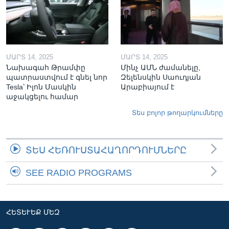
ՄԱՐՏ 14, 2025
ՄԱՐՏ 14, 2025
Նախագահ Թրամփը
Մինչ ԱՄՆ ժամանելը,
պատրաստվում է գնել նոր
Զելենսկին Սաուդյան
Tesla՝ Իլոն Մասկին
Արաբիայում է
աջակցելու համար
Տես բոլոր թողարկումները
ՏԵՍ ՀԵՌՈՒՍՏԱՀԱՂՈՐԴՈՒՄՆԵՐԸ
SEE RADIO PROGRAMS
ՀԵՏԵՒԵՔ ՄԵԶ