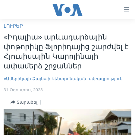
Մատչելի
հղումներ
անցնել
ԼՈՒՐԵՐ
հիմնական
ԳԼԽԱՎՈՐ ԷՋ
«Իդալիա» արևադարձային
բովանդակությանը
ԼՈՒՐԵՐ
անցնել
փոթորիկը Ֆլորիդայից շարժվել է
հիմնական
ՍՓՅՈՒՌՔ
Հյուսիսային Կարոլինայի
բովանդակությանը
ՏԵՍԱՆՅՈՒԹԵՐ
ափամերձ շրջաններ
հիմնական
բովանդակություն
ՖԻԼՄԵՐ
«Ամերիկայի Ձայն»-ի Կենտրոնական խմբագրություն
ՄԵՐ ՄԱՍԻՆ
ՖԻԼՄԵՐ
31 Օգոստոս, 2023
ՈՒԿՐԱԻՆԱԿԱՆ ՊԱՏԵՐԱԶՄ
IN ENGLISH
ՄԵՐ ՄԱՍԻՆ
Տարածել
«ԱՄԵՐԻԿԱՅԻ ՁԱՅՆ»-Ի ԿԱՆՈՆԱԴՐՈՒԹՅՈՒՆ
Learning English
ԿԱՊ ՄԵԶ ՀԵՏ
ՀԵՏԵՒԵՔ ՄԵԶ