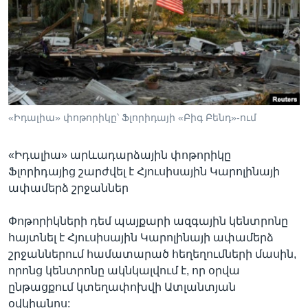
Լեզուներ
«Իդալիա» փոթորիկը՝ Ֆլորիդայի «Բիգ Բենդ»-ում
«Իդալիա» արևադարձային փոթորիկը
Ֆլորիդայից շարժվել է Հյուսիսային Կարոլինայի
ափամերձ շրջաններ
Փոթորիկների դեմ պայքարի ազգային կենտրոնը
հայտնել է Հյուսիսային Կարոլինայի ափամերձ
շրջաններում համատարած հեղեղումների մասին,
որոնց կենտրոնը ակնկալվում է, որ օրվա
ընթացքում կտեղափոխվի Ատլանտյան
օվկիանոս: