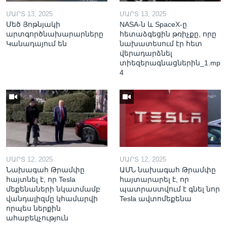
ՄԱՐՏ 13, 2025
ՄԱՐՏ 13, 2025
Մեծ Յոթնյակի
NASA-ն և SpaceX-ը
արտգործնախարարները
հետաձգեցին թռիչքը, որը
Կանադայում են
նախատեսում էր հետ
վերադարձնել
տիեզերագնացներին_1.mp
4
ՄԱՐՏ 12, 2025
ՄԱՐՏ 12, 2025
Նախագահ Թրամփը
ԱՄՆ նախագահ Թրամփը
հայտնել է, որ Tesla
հայտարարել է, որ
մեքենաների նկատմամբ
պատրաստվում է գնել նոր
վանդալիզմը կհամարվի
Tesla ավտոմեքենա
որպես ներքին
ահաբեկչություն