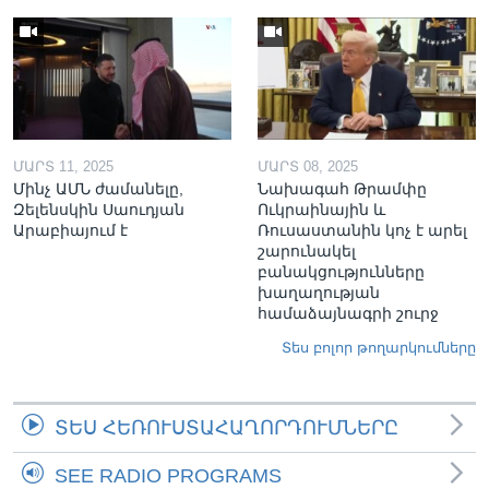
ՄԱՐՏ 11, 2025
ՄԱՐՏ 08, 2025
Մինչ ԱՄՆ ժամանելը,
Նախագահ Թրամփը
Զելենսկին Սաուդյան
Ուկրաինային և
Արաբիայում է
Ռուսաստանին կոչ է արել
շարունակել
բանակցությունները
խաղաղության
համաձայնագրի շուրջ
Տես բոլոր թողարկումները
ՏԵՍ ՀԵՌՈՒՍՏԱՀԱՂՈՐԴՈՒՄՆԵՐԸ
SEE RADIO PROGRAMS