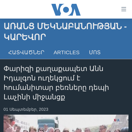
Մատչելի
հղումներ
անցնել
ԱՌԱՆՑ ՄԵԿՆԱԲԱՆՈՒԹՅԱՆ -
հիմնական
ԳԼԽԱՎՈՐ ԷՋ
ԿԱՐԵՎՈՐ
բովանդակությանը
ԼՈՒՐԵՐ
անցնել
հիմնական
ՍՓՅՈՒՌՔ
ՀԱՏՎԱԾՆԵՐ
ARTICLES
ՄՈՏ
բովանդակությանը
ՏԵՍԱՆՅՈՒԹԵՐ
հիմնական
Փարիզի քաղաքապետ Անն
բովանդակություն
ՖԻԼՄԵՐ
Իդալգոն ուղեկցում է
ՄԵՐ ՄԱՍԻՆ
ՖԻԼՄԵՐ
հումանիտար բեռները դեպի
ՈՒԿՐԱԻՆԱԿԱՆ ՊԱՏԵՐԱԶՄ
IN ENGLISH
ՄԵՐ ՄԱՍԻՆ
Լաչինի միջանցք
«ԱՄԵՐԻԿԱՅԻ ՁԱՅՆ»-Ի ԿԱՆՈՆԱԴՐՈՒԹՅՈՒՆ
01 Սեպտեմբեր, 2023
Learning English
ԿԱՊ ՄԵԶ ՀԵՏ
ՀԵՏԵՒԵՔ ՄԵԶ