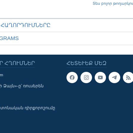
Տես բոլոր թողարկո
ԱՀԱՂՈՐԴՈՒՄՆԵՐԸ
OGRAMS
Ր ՀՂՈՒՄՆԵՐ
ՀԵՏԵՒԵՔ ՄԵԶ
om
 Ձայն»-ը՝ ռուսերեն
տոնական դիրքորոշումը