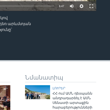
6:47
կով
EMBED
չդեռ արևմտյան
ունը՝
Նմանատիպ
ԼՈՒՐԵՐ
ՀՀ-ում ԱՄՆ դեսպանն
անդրադարձել է ԱՄՆ
Սենատի արտաքին
հարաբերությունների