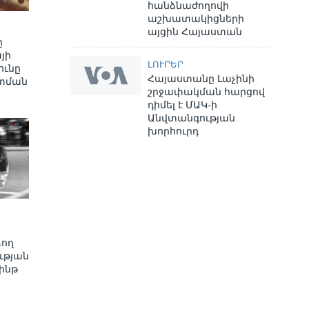
հանձնաժողովի
աշխատակիցների
այցին Հայաստան
ը
յի
ԼՈՒՐԵՐ
ւնը
Հայաստանը Լաչինի
տման
շրջափակման հարցով
դիմել է ՄԱԿ-ի
Անվտանգության
խորհուրդ
ձող
ւթյան
ինթ