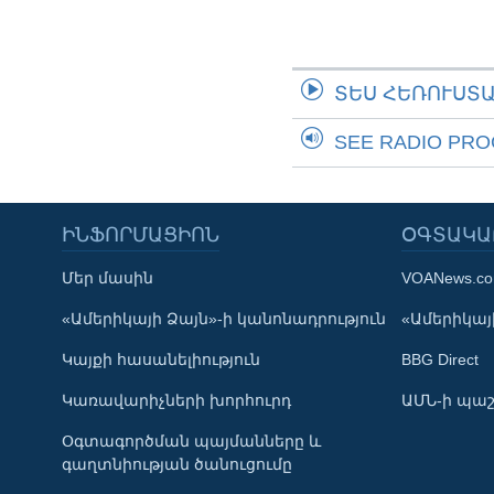
ՏԵՍ ՀԵՌՈՒՍՏ
SEE RADIO PR
ԻՆՖՈՐՄԱՑԻՈՆ
ՕԳՏԱԿԱ
Մեր մասին
VOANews.c
Learning English
«Ամերիկայի Ձայն»-ի կանոնադրություն
«Ամերիկայի
Կայքի հասանելիություն
BBG Direct
ՀԵՏԵՒԵՔ ՄԵԶ
Կառավարիչների խորհուրդ
ԱՄՆ-ի պաշ
Օգտագործման պայմանները և
գաղտնիության ծանուցումը
Լեզուներ