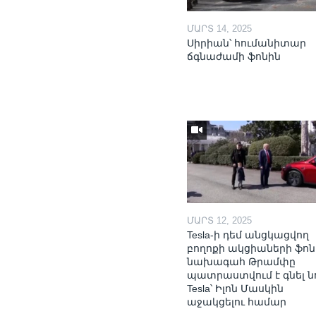
ՄԱՐՏ 14, 2025
Սիրիան՝ հումանիտար
ճգնաժամի ֆոնին
ՄԱՐՏ 12, 2025
Tesla-ի դեմ անցկացվող
բողոքի ակցիաների ֆոն
նախագահ Թրամփը
պատրաստվում է գնել ն
Tesla՝ Իլոն Մասկին
աջակցելու համար