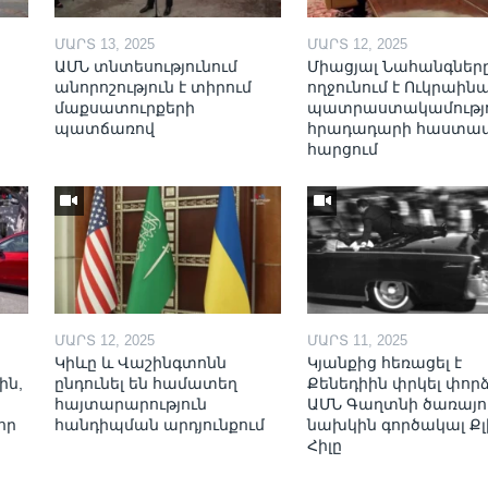
ՄԱՐՏ 13, 2025
ՄԱՐՏ 12, 2025
ԱՄՆ տնտեսությունում
Միացյալ Նահանգներ
անորոշություն է տիրում
ողջունում է Ուկրաինա
մաքսատուրքերի
պատրաստակամությո
պատճառով
հրադադարի հաստա
հարցում
ՄԱՐՏ 12, 2025
ՄԱՐՏ 11, 2025
Կիևը և Վաշինգտոնն
Կյանքից հեռացել է
ին,
ընդունել են համատեղ
Քենեդիին փրկել փոր
հայտարարություն
ԱՄՆ Գաղտնի ծառայո
որ
հանդիպման արդյունքում
նախկին գործակալ Քլ
Հիլը