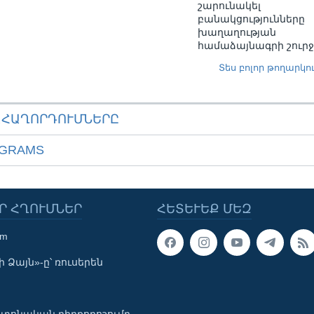
շարունակել
բանակցությունները
խաղաղության
համաձայնագրի շուրջ
Տես բոլոր թողարկո
ԱՀԱՂՈՐԴՈՒՄՆԵՐԸ
OGRAMS
Ր ՀՂՈՒՄՆԵՐ
ՀԵՏԵՒԵՔ ՄԵԶ
om
 Ձայն»-ը՝ ռուսերեն
տոնական դիրքորոշումը