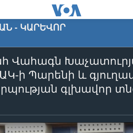
Ն - ԿԱՐԵՎՈՐ
 Վահագն Խաչատուրյա
ՄԱԿ-ի Պարենի և գյուղ
պության գլխավոր տնօ