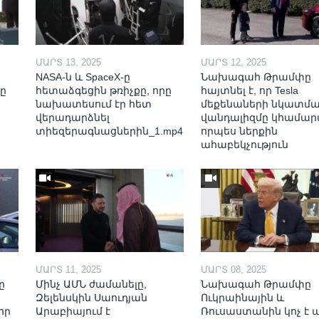
ՄԱՐՏ 13, 2025
ՄԱՐՏ 12, 2025
NASA-ն և SpaceX-ը
Նախագահ Թրամփը
ը
հետաձգեցին թռիչքը, որը
հայտնել է, որ Tesla
նախատեսում էր հետ
մեքենաների նկատմ
վերադարձնել
վանդալիզմը կհամար
տիեզերագնացներին_1.mp4
որպես ներքին
ահաբեկչություն
ՄԱՐՏ 11, 2025
ՄԱՐՏ 08, 2025
ը
Մինչ ԱՄՆ ժամանելը,
Նախագահ Թրամփը
Զելենսկին Սաուդյան
Ուկրաինային և
որ
Արաբիայում է
Ռուսաստանին կոչ է ա