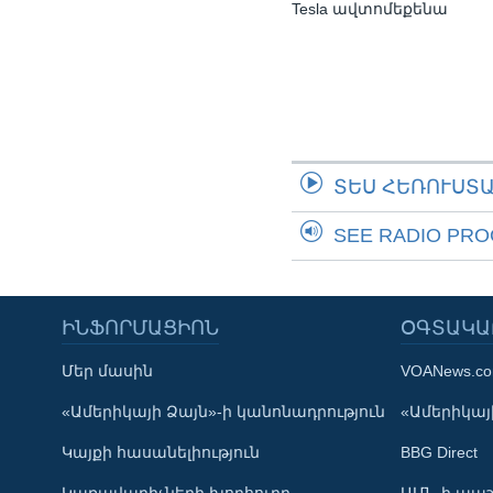
Tesla ավտոմեքենա
ՏԵՍ ՀԵՌՈՒՍՏ
SEE RADIO PR
ԻՆՖՈՐՄԱՑԻՈՆ
ՕԳՏԱԿԱ
Մեր մասին
VOANews.c
Learning English
«Ամերիկայի Ձայն»-ի կանոնադրություն
«Ամերիկայի
Կայքի հասանելիություն
BBG Direct
ՀԵՏԵՒԵՔ ՄԵԶ
Կառավարիչների խորհուրդ
ԱՄՆ-ի պաշ