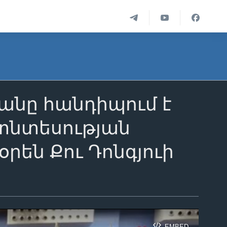
նը հանդիպում է
ատնտեսության
րեն Քու Դոնգյուի
EMBED