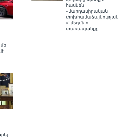
հասնեն
«մարդասիրական
փոխհամաձայնության
»՝ մեղմելու
տառապանքը
ամբ
վի
րել