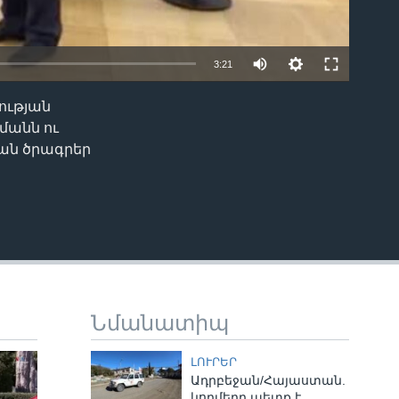
3:21
ության
EMBED
մանն ու
կան ծրագրեր
Նմանատիպ
ԼՈՒՐԵՐ
Ադրբեջան/Հայաստան.
կողմերը պետք է