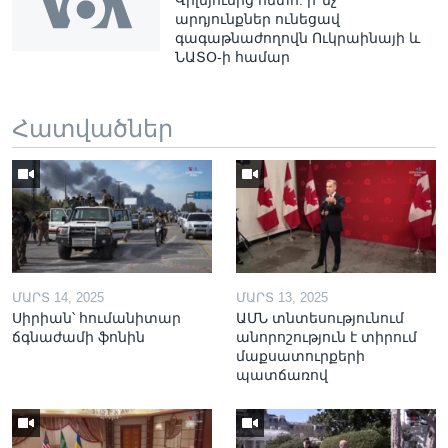
Վիլնյուսից հետո. ի՞նչ
արդյունքներ ունեցավ
գագաթնաժողովն Ուկրաինայի և
ՆԱՏՕ-ի համար
Հատվածներ
ՄԱՐՏ 14, 2025
ՄԱՐՏ 13, 2025
Սիրիան՝ հումանիտար
ԱՄՆ տնտեսությունում
ճգնաժամի ֆոնին
անորոշություն է տիրում
մաքսատուրքերի
պատճառով