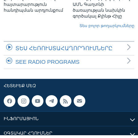
հայտարարություն
ԱՄՆ Գաղտնի
հանդիպման արդյունքում
ծառայության նախկին
գործակալ Քլինթ Հիլը
Տես բոլոր թողարկումները
ՏԵՍ ՀԵՌՈՒՍՏԱՀԱՂՈՐԴՈՒՄՆԵՐԸ
SEE RADIO PROGRAMS
ՀԵՏԵՒԵՔ ՄԵԶ
ԻՆՖՈՐՄԱՑԻՈՆ
ՕԳՏԱԿԱՐ ՀՂՈՒՄՆԵՐ