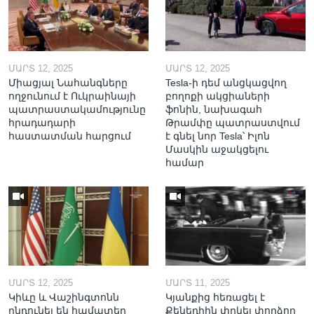
ՄԱՐՏ 12, 2025
ՄԱՐՏ 12, 2025
Միացյալ Նահանգները
Tesla-ի դեմ անցկացվող
ողջունում է Ուկրաինայի
բողոքի ակցիաների
պատրաստակամությունը
ֆոնին, նախագահ
հրադադարի
Թրամփը պատրաստվում
հաստատման հարցում
է գնել նոր Tesla՝ Իլոն
Մասկին աջակցելու
համար
ՄԱՐՏ 12, 2025
ՄԱՐՏ 11, 2025
Կիևը և Վաշինգտոնն
Կյանքից հեռացել է
ընդունել են համատեղ
Քենեդիին փրկել փորձող