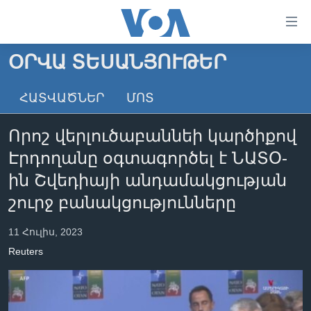
Մատչելի
հղումներ
անցնել
ՕՐՎԱ ՏԵՍԱՆՅՈՒԹԵՐ
հիմնական
ԳԼԽԱՎՈՐ ԷՋ
բովանդակությանը
ՀԱՏՎԱԾՆԵՐ
ՄՈՏ
ԼՈՒՐԵՐ
անցնել
հիմնական
ՍՓՅՈՒՌՔ
Որոշ վերլուծաբաննեի կարծիքով
բովանդակությանը
ՏԵՍԱՆՅՈՒԹԵՐ
հիմնական
Էրդողանը օգտագործել է ՆԱՏՕ-
բովանդակություն
ՖԻԼՄԵՐ
ին Շվեդիայի անդամակցության
ՄԵՐ ՄԱՍԻՆ
ՖԻԼՄԵՐ
շուրջ բանակցությունները
ՈՒԿՐԱԻՆԱԿԱՆ ՊԱՏԵՐԱԶՄ
IN ENGLISH
ՄԵՐ ՄԱՍԻՆ
11 Հուլիս, 2023
«ԱՄԵՐԻԿԱՅԻ ՁԱՅՆ»-Ի ԿԱՆՈՆԱԴՐՈՒԹՅՈՒՆ
Reuters
Learning English
ԿԱՊ ՄԵԶ ՀԵՏ
ՀԵՏԵՒԵՔ ՄԵԶ