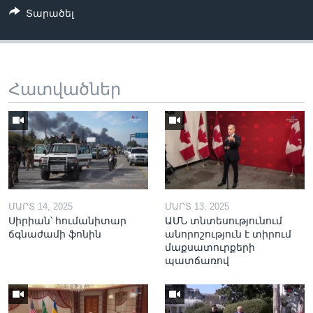
Տարածել
Հատվածներ
ՄԱՐՏ 14, 2025
ՄԱՐՏ 13, 2025
Սիրիան՝ հումանիտար
ԱՄՆ տնտեսությունում
ճգնաժամի ֆոնին
անորոշություն է տիրում
մաքսատուրքերի
պատճառով