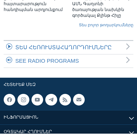
հայտարարություն
ԱՄՆ Գաղտնի
հանդիպման արդյունքում
ծառայության նախկին
գործակալ Քլինթ Հիլը
Տես բոլոր թողարկումները
ՏԵՍ ՀԵՌՈՒՍՏԱՀԱՂՈՐԴՈՒՄՆԵՐԸ
SEE RADIO PROGRAMS
ՀԵՏԵՒԵՔ ՄԵԶ
ԻՆՖՈՐՄԱՑԻՈՆ
ՕԳՏԱԿԱՐ ՀՂՈՒՄՆԵՐ