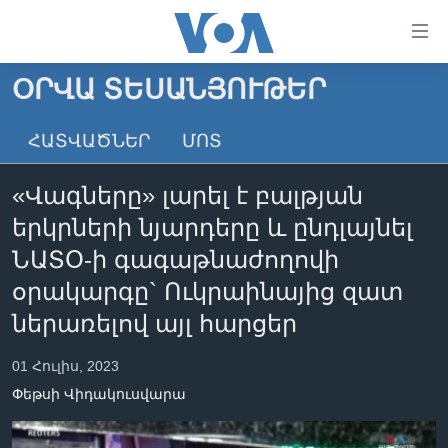
Մատչելի
հղումներ
անցնել
ՕՐՎԱ ՏԵՍԱՆՅՈՒԹԵՐ
հիմնական
ԳԼԽԱՎՈՐ ԷՋ
բովանդակությանը
ՀԱՏՎԱԾՆԵՐ
ՄՈՏ
ԼՈՒՐԵՐ
անցնել
հիմնական
ՍՓՅՈՒՌՔ
«Վագները» լարել է բալթյան
բովանդակությանը
ՏԵՍԱՆՅՈՒԹԵՐ
հիմնական
երկրների նյարդերը և ընդլայնել
բովանդակություն
ՖԻԼՄԵՐ
ՆԱՏՕ-ի գագաթնաժողովի
ՄԵՐ ՄԱՍԻՆ
ՖԻԼՄԵՐ
օրակարգը` Ուկրաինայից զատ
ներառելով այլ հարցեր
ՈՒԿՐԱԻՆԱԿԱՆ ՊԱՏԵՐԱԶՄ
IN ENGLISH
ՄԵՐ ՄԱՍԻՆ
«ԱՄԵՐԻԿԱՅԻ ՁԱՅՆ»-Ի ԿԱՆՈՆԱԴՐՈՒԹՅՈՒՆ
01 Հուլիս, 2023
Learning English
ԿԱՊ ՄԵԶ ՀԵՏ
Փեթսի Վիդակուսվարա
ՀԵՏԵՒԵՔ ՄԵԶ