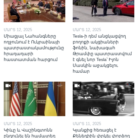
ՄԱՐՏ 12, 2025
ՄԱՐՏ 12, 2025
Միացյալ Նահանգները
Tesla-ի դեմ անցկացվող
ողջունում է Ուկրաինայի
բողոքի ակցիաների
պատրաստակամությունը
ֆոնին, նախագահ
հրադադարի
Թրամփը պատրաստվում
հաստատման հարցում
է գնել նոր Tesla՝ Իլոն
Մասկին աջակցելու
համար
ՄԱՐՏ 12, 2025
ՄԱՐՏ 11, 2025
Կիևը և Վաշինգտոնն
Կյանքից հեռացել է
ընդունել են համատեղ
Քենեդիին փրկել փորձող