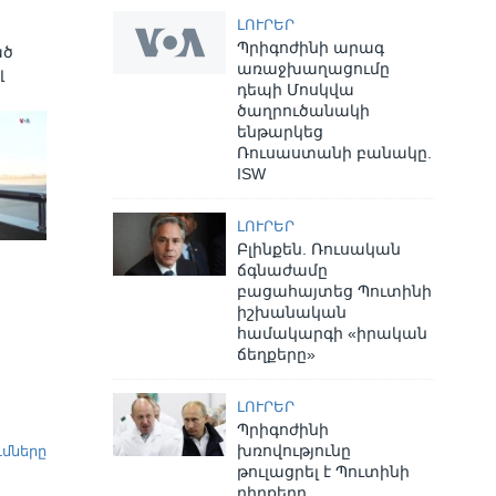
ԼՈՒՐԵՐ
Պրիգոժինի արագ
ած
առաջխաղացումը
լ
դեպի Մոսկվա
ծաղրուծանակի
ենթարկեց
Ռուսաստանի բանակը.
ISW
ԼՈՒՐԵՐ
Բլինքեն. Ռուսական
ճգնաժամը
բացահայտեց Պուտինի
իշխանական
համակարգի «իրական
ճեղքերը»
ԼՈՒՐԵՐ
Պրիգոժինի
խռովությունը
ւմները
թուլացրել է Պուտինի
դիրքերը.