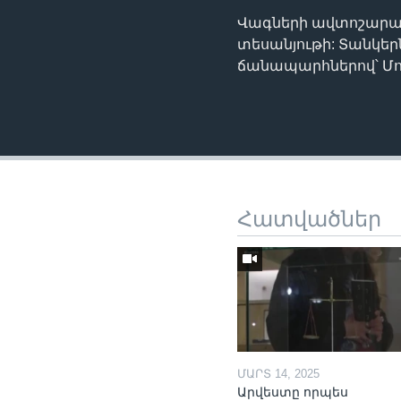
Վագների ավտոշարասյ
տեսանյութի: Տանկեր
ճանապարհներով՝ Մոս
Հատվածներ
ՄԱՐՏ 14, 2025
Արվեստը որպես