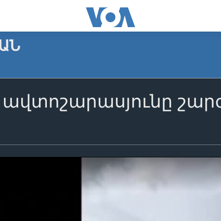
ԱՆ
 ավտոշարասյունը շարժ