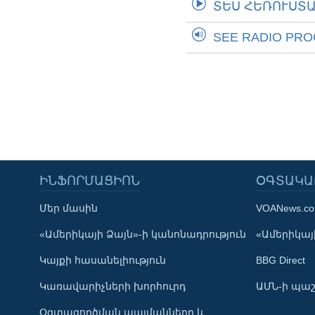
ՏԵՍ ՀԵՌՈՒՍՏ
SEE RADIO PR
ԻՆՖՈՐՄԱՑԻՈՆ
ՕԳՏԱԿԱ
Մեր մասին
VOANews.c
Learning English
«Ամերիկայի Ձայն»-ի կանոնադրություն
«Ամերիկայի
Կայքի հասանելիություն
BBG Direct
ՀԵՏԵՒԵՔ ՄԵԶ
Կառավարիչների խորհուրդ
ԱՄՆ-ի պաշ
Օգտագործման պայմանները և