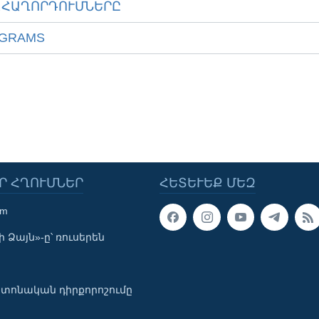
ԱՀԱՂՈՐԴՈՒՄՆԵՐԸ
OGRAMS
Ր ՀՂՈՒՄՆԵՐ
ՀԵՏԵՒԵՔ ՄԵԶ
om
 Ձայն»-ը՝ ռուսերեն
տոնական դիրքորոշումը