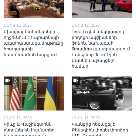
ՄԱՐՏ 12, 2025
ՄԱՐՏ 12, 2025
Միացյալ Նահանգները
Tesla-ի դեմ անցկացվող
ողջունում է Ուկրաինայի
բողոքի ակցիաների
պատրաստակամությունը
ֆոնին, նախագահ
հրադադարի
Թրամփը պատրաստվում
հաստատման հարցում
է գնել նոր Tesla՝ Իլոն
Մասկին աջակցելու
համար
ՄԱՐՏ 12, 2025
ՄԱՐՏ 11, 2025
Կիևը և Վաշինգտոնն
Կյանքից հեռացել է
ընդունել են համատեղ
Քենեդիին փրկել փորձող
հայտարարություն
ԱՄՆ Գաղտնի