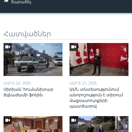
Տարածել
Հատվածներ
ՄԱՐՏ 14, 2025
ՄԱՐՏ 13, 2025
Սիրիան՝ հումանիտար
ԱՄՆ տնտեսությունում
ճգնաժամի ֆոնին
անորոշություն է տիրում
մաքսատուրքերի
պատճառով