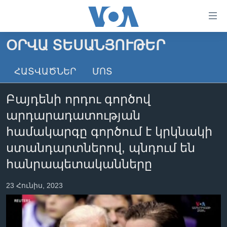
Մատչելի
հղումներ
անցնել
ՕՐՎԱ ՏԵՍԱՆՅՈՒԹԵՐ
հիմնական
ԳԼԽԱՎՈՐ ԷՋ
բովանդակությանը
ՀԱՏՎԱԾՆԵՐ
ՄՈՏ
ԼՈՒՐԵՐ
անցնել
հիմնական
ՍՓՅՈՒՌՔ
Բայդենի որդու գործով
բովանդակությանը
ՏԵՍԱՆՅՈՒԹԵՐ
հիմնական
արդարադատության
բովանդակություն
ՖԻԼՄԵՐ
համակարգը գործում է կրկնակի
ՄԵՐ ՄԱՍԻՆ
ՖԻԼՄԵՐ
ստանդարտներով, պնդում են
հանրապետականները
ՈՒԿՐԱԻՆԱԿԱՆ ՊԱՏԵՐԱԶՄ
IN ENGLISH
ՄԵՐ ՄԱՍԻՆ
«ԱՄԵՐԻԿԱՅԻ ՁԱՅՆ»-Ի ԿԱՆՈՆԱԴՐՈՒԹՅՈՒՆ
23 Հունիս, 2023
Learning English
ԿԱՊ ՄԵԶ ՀԵՏ
ՀԵՏԵՒԵՔ ՄԵԶ