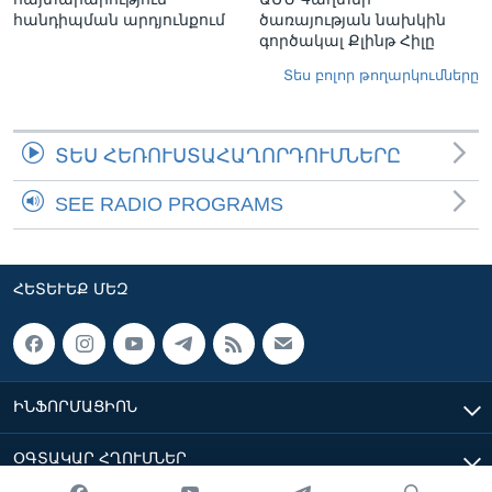
հանդիպման արդյունքում
ծառայության նախկին
գործակալ Քլինթ Հիլը
Տես բոլոր թողարկումները
ՏԵՍ ՀԵՌՈՒՍՏԱՀԱՂՈՐԴՈՒՄՆԵՐԸ
SEE RADIO PROGRAMS
ՀԵՏԵՒԵՔ ՄԵԶ
ԻՆՖՈՐՄԱՑԻՈՆ
ՕԳՏԱԿԱՐ ՀՂՈՒՄՆԵՐ