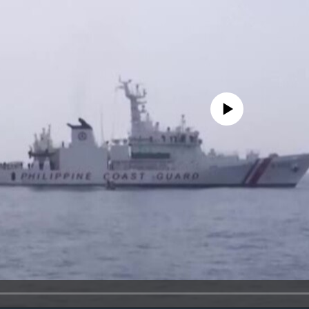
No media source currently availa