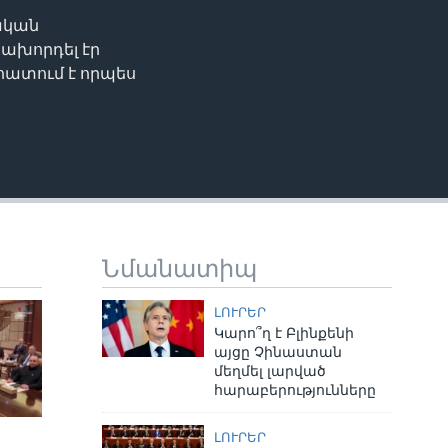
ական
EMBED
ախորդել էր
հատում է որպես
Նմանատիպ
ԼՈՒՐԵՐ
Կարո՞ղ է Բլինքենի
այցը Չինաստան
մեղմել լարված
հարաբերությունները
ԼՈՒՐԵՐ