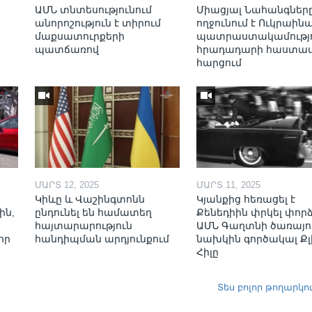
ԱՄՆ տնտեսությունում
Միացյալ Նահանգներ
անորոշություն է տիրում
ողջունում է Ուկրաինա
մաքսատուրքերի
պատրաստակամությո
պատճառով
հրադադարի հաստա
հարցում
ՄԱՐՏ 12, 2025
ՄԱՐՏ 11, 2025
Կիևը և Վաշինգտոնն
Կյանքից հեռացել է
ին,
ընդունել են համատեղ
Քենեդիին փրկել փոր
հայտարարություն
ԱՄՆ Գաղտնի ծառայո
որ
հանդիպման արդյունքում
նախկին գործակալ Քլ
Հիլը
Տես բոլոր թողարկո