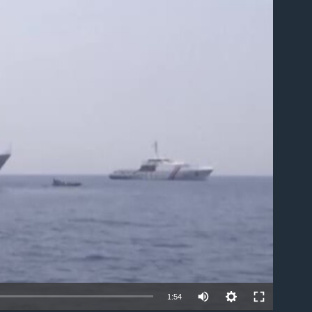
ble
1:54