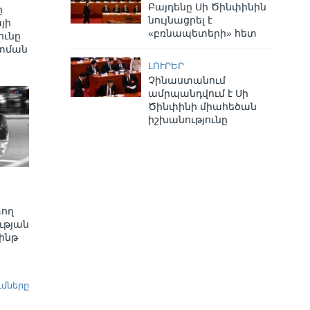
Բայդենը Սի Ծինփինին
ը
նույնացրել է
յի
«բռնապետերի» հետ
ւնը
տման
ԼՈՒՐԵՐ
Չինաստանում
ամրպանդվում է Սի
Ծինփինի միահեծան
իշխանությունը
ձող
ւթյան
ինթ
ւմները