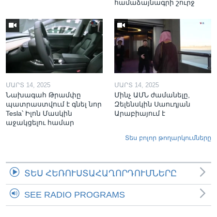
համաձայնագրի շուրջ
ՄԱՐՏ 14, 2025
ՄԱՐՏ 14, 2025
Նախագահ Թրամփը
Մինչ ԱՄՆ ժամանելը,
պատրաստվում է գնել նոր
Զելենսկին Սաուդյան
Tesla՝ Իլոն Մասկին
Արաբիայում է
աջակցելու համար
Տես բոլոր թողարկումները
ՏԵՍ ՀԵՌՈՒՍՏԱՀԱՂՈՐԴՈՒՄՆԵՐԸ
SEE RADIO PROGRAMS