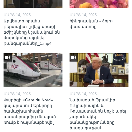
ՄԱՐՏ 14, 2025
ՄԱՐՏ 14, 2025
Արվեստը որպես
հինդուական «Հոլի»
թերապիա. շվեյցարացի
փառատոնը
բժիշկները նշանակում են
մարդկանց այցելել
թանգարաններ_1.mp4
ՄԱՐՏ 14, 2025
ՄԱՐՏ 14, 2025
Փարիզի «Gare du Nord»
Նախագահ Թրամփը
կայարանում Երկրորդ
Ուկրաինային և
համաշխարհային
Ռուսաստանին կոչ է արել
պատերազմից մնացած
շարունակել
ռումբ է հայտնաբերվել
բանակցությունները
խաղաղության