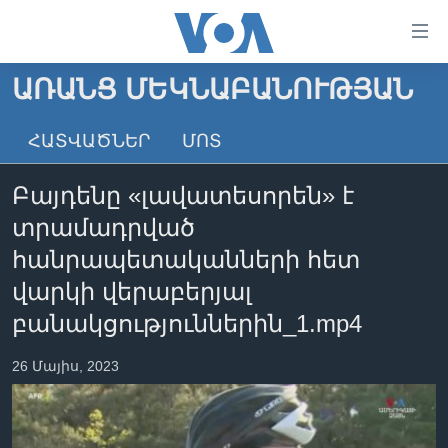
Մատչելի
հղումներ
անցնել
ԱՌԱՆՑ ՄԵԿՆԱԲԱՆՈՒԹՅԱՆ
հիմնական
ԳԼԽԱՎՈՐ ԷՋ
բովանդակությանը
ՀԱՏՎԱԾՆԵՐ
ՄՈՏ
ԼՈՒՐԵՐ
անցնել
հիմնական
ՍՓՅՈՒՌՔ
Բայդենը «լավատեսորեն» է
բովանդակությանը
ՏԵՍԱՆՅՈՒԹԵՐ
հիմնական
տրամադրված
բովանդակություն
ՖԻԼՄԵՐ
հանրապետականների հետ
ՄԵՐ ՄԱՍԻՆ
ՖԻԼՄԵՐ
վարկի վերաբերյալ
բանակցություններին_1.mp4
ՈՒԿՐԱԻՆԱԿԱՆ ՊԱՏԵՐԱԶՄ
IN ENGLISH
ՄԵՐ ՄԱՍԻՆ
«ԱՄԵՐԻԿԱՅԻ ՁԱՅՆ»-Ի ԿԱՆՈՆԱԴՐՈՒԹՅՈՒՆ
26 Մայիս, 2023
Learning English
ԿԱՊ ՄԵԶ ՀԵՏ
ՀԵՏԵՒԵՔ ՄԵԶ