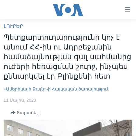
Մատչելի
հղումներ
անցնել
ԼՈՒՐԵՐ
հիմնական
ԳԼԽԱՎՈՐ ԷՋ
Պետքարտուղարությունը կոչ է
բովանդակությանը
ԼՈՒՐԵՐ
անցնել
անում ՀՀ-ին ու Ադրբեջանին
հիմնական
ՍՓՅՈՒՌՔ
համաձայնության գալ սահմանից
բովանդակությանը
ՏԵՍԱՆՅՈՒԹԵՐ
ուժերի հեռացման շուրջ, ինչպես
հիմնական
բովանդակություն
քննարկվել էր Բլինքենի հետ
ՖԻԼՄԵՐ
ՄԵՐ ՄԱՍԻՆ
ՖԻԼՄԵՐ
«Ամերիկայի Ձայն»-ի Հայկական ծառայություն
ՈՒԿՐԱԻՆԱԿԱՆ ՊԱՏԵՐԱԶՄ
IN ENGLISH
ՄԵՐ ՄԱՍԻՆ
11 Մայիս, 2023
«ԱՄԵՐԻԿԱՅԻ ՁԱՅՆ»-Ի ԿԱՆՈՆԱԴՐՈՒԹՅՈՒՆ
Տարածել
Learning English
ԿԱՊ ՄԵԶ ՀԵՏ
ՀԵՏԵՒԵՔ ՄԵԶ