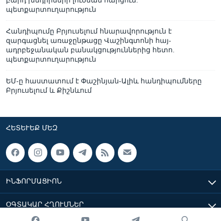
բարդ խնդիրների լուծման հարցում.
պետքարտուղարություն
Հանդիպումը Բրյուսելում հնարավորություն է
զարգացնել առաջընթացը Վաշինգտոնի հայ-
ադրբեջանական բանակցություններից հետո.
պետքարտուղարություն
ԵՄ-ը հաստատում է Փաշինյան-Ալիև հանդիպումները
Բրյուսելում և Քիշնևում
ՀԵՏԵՒԵՔ ՄԵԶ
ԻՆՖՈՐՄԱՑԻՈՆ
ՕԳՏԱԿԱՐ ՀՂՈՒՄՆԵՐ