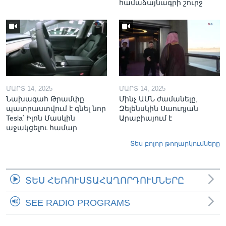
համաձայնագրի շուրջ
ՄԱՐՏ 14, 2025
ՄԱՐՏ 14, 2025
Նախագահ Թրամփը
Մինչ ԱՄՆ ժամանելը,
պատրաստվում է գնել նոր
Զելենսկին Սաուդյան
Tesla՝ Իլոն Մասկին
Արաբիայում է
աջակցելու համար
Տես բոլոր թողարկումները
ՏԵՍ ՀԵՌՈՒՍՏԱՀԱՂՈՐԴՈՒՄՆԵՐԸ
SEE RADIO PROGRAMS