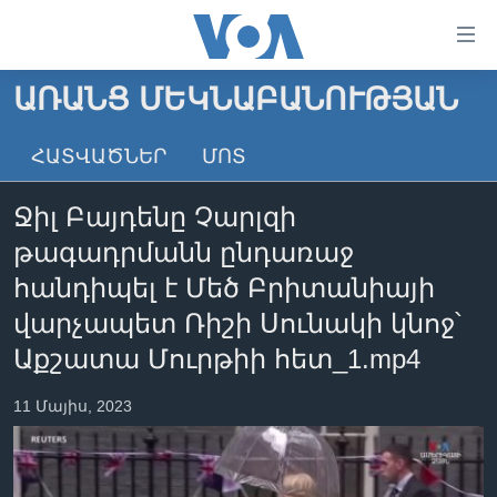
Մատչելի
հղումներ
անցնել
ԱՌԱՆՑ ՄԵԿՆԱԲԱՆՈՒԹՅԱՆ
հիմնական
ԳԼԽԱՎՈՐ ԷՋ
բովանդակությանը
ՀԱՏՎԱԾՆԵՐ
ՄՈՏ
ԼՈՒՐԵՐ
անցնել
հիմնական
ՍՓՅՈՒՌՔ
Ջիլ Բայդենը Չարլզի
բովանդակությանը
ՏԵՍԱՆՅՈՒԹԵՐ
հիմնական
թագադրմանն ընդառաջ
բովանդակություն
ՖԻԼՄԵՐ
հանդիպել է Մեծ Բրիտանիայի
ՄԵՐ ՄԱՍԻՆ
ՖԻԼՄԵՐ
վարչապետ Ռիշի Սունակի կնոջ՝
Աքշատա Մուրթիի հետ_1.mp4
ՈՒԿՐԱԻՆԱԿԱՆ ՊԱՏԵՐԱԶՄ
IN ENGLISH
ՄԵՐ ՄԱՍԻՆ
«ԱՄԵՐԻԿԱՅԻ ՁԱՅՆ»-Ի ԿԱՆՈՆԱԴՐՈՒԹՅՈՒՆ
11 Մայիս, 2023
Learning English
ԿԱՊ ՄԵԶ ՀԵՏ
ՀԵՏԵՒԵՔ ՄԵԶ