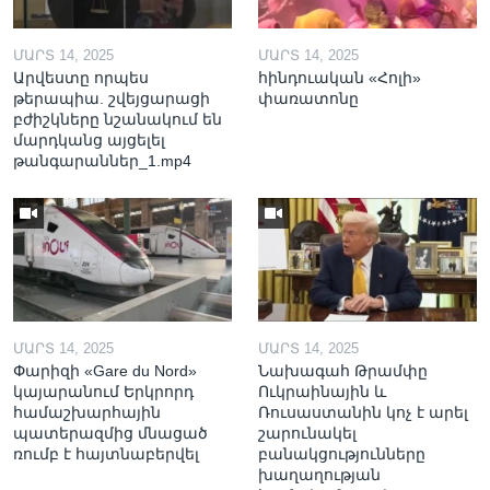
ՄԱՐՏ 14, 2025
ՄԱՐՏ 14, 2025
Արվեստը որպես
հինդուական «Հոլի»
թերապիա. շվեյցարացի
փառատոնը
բժիշկները նշանակում են
մարդկանց այցելել
թանգարաններ_1.mp4
ՄԱՐՏ 14, 2025
ՄԱՐՏ 14, 2025
Փարիզի «Gare du Nord»
Նախագահ Թրամփը
կայարանում Երկրորդ
Ուկրաինային և
համաշխարհային
Ռուսաստանին կոչ է արել
պատերազմից մնացած
շարունակել
ռումբ է հայտնաբերվել
բանակցությունները
խաղաղության