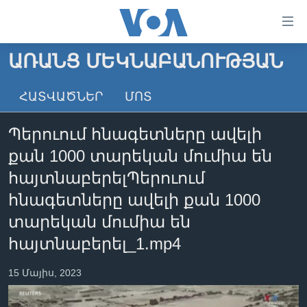
Մատչելի
հղումներ
անցնել
ԱՌԱՆՑ ՄԵԿՆԱԲԱՆՈՒԹՅԱՆ
հիմնական
ԳԼԽԱՎՈՐ ԷՋ
բովանդակությանը
ՀԱՏՎԱԾՆԵՐ
ՄՈՏ
ԼՈՒՐԵՐ
անցնել
հիմնական
ՍՓՅՈՒՌՔ
Պերուում հնագետները ավելի
բովանդակությանը
ՏԵՍԱՆՅՈՒԹԵՐ
հիմնական
քան 1000 տարեկան մումիա են
բովանդակություն
ՖԻԼՄԵՐ
հայտնաբերելՊերուում
ՄԵՐ ՄԱՍԻՆ
ՖԻԼՄԵՐ
հնագետները ավելի քան 1000
տարեկան մումիա են
ՈՒԿՐԱԻՆԱԿԱՆ ՊԱՏԵՐԱԶՄ
IN ENGLISH
ՄԵՐ ՄԱՍԻՆ
հայտնաբերել_1.mp4
«ԱՄԵՐԻԿԱՅԻ ՁԱՅՆ»-Ի ԿԱՆՈՆԱԴՐՈՒԹՅՈՒՆ
Learning English
ԿԱՊ ՄԵԶ ՀԵՏ
15 Մայիս, 2023
ՀԵՏԵՒԵՔ ՄԵԶ