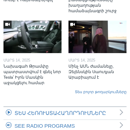
խաղաղության
համաձայնագրի շուրջ
ՄԱՐՏ 14, 2025
ՄԱՐՏ 14, 2025
Նախագահ Թրամփը
Մինչ ԱՄՆ ժամանելը,
պատրաստվում է գնել նոր
Զելենսկին Սաուդյան
Tesla՝ Իլոն Մասկին
Արաբիայում է
աջակցելու համար
Տես բոլոր թողարկումները
ՏԵՍ ՀԵՌՈՒՍՏԱՀԱՂՈՐԴՈՒՄՆԵՐԸ
SEE RADIO PROGRAMS