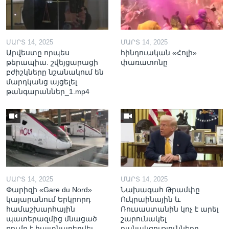
ՄԱՐՏ 14, 2025
ՄԱՐՏ 14, 2025
Արվեստը որպես
հինդուական «Հոլի»
թերապիա. շվեյցարացի
փառատոնը
բժիշկները նշանակում են
մարդկանց այցելել
թանգարաններ_1.mp4
ՄԱՐՏ 14, 2025
ՄԱՐՏ 14, 2025
Փարիզի «Gare du Nord»
Նախագահ Թրամփը
կայարանում Երկրորդ
Ուկրաինային և
համաշխարհային
Ռուսաստանին կոչ է արել
պատերազմից մնացած
շարունակել
ռումբ է հայտնաբերվել
բանակցությունները