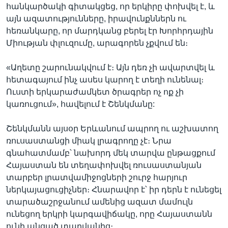
հանկարծակի գիտակցեց, որ երկիրը փոխվել է, և
այն ազատությունները, իրավունքններն ու
հեռանկարը, որ մարդկանց բերել էր Խորհրդային
Միության փլուզումը, արագորեն չքվում են։
«Աղետը շարունակվում է։ Այն դեռ չի ավարտվել և
հետագայում ինչ ասես կարող է տեղի ունենալ։
Ուստի երկարաժամկետ ծրագրեր ոչ ոք չի
կառուցում», հավելում է Շենկմանը:
Շենկմանն այսօր Երևանում ապրող ու աշխատող
ռուսաստանցի միակ լրագրողը չէ։ Նրա
գնահատմամբ՝ նախորդ մեկ տարվա ընթացքում
Հայաստան են տեղափոխվել ռուսաստանյան
տարբեր լրատվամիջոցների շուրջ հարյուր
ներկայացուցիչներ։ Հնարավոր է՝ իր դերն է ունեցել
տարածաշրջանում ամենից ազատ մամուլն
ունեցող երկրի կարգավիճակը, որը Հայաստանն
ունի անցած տարվանից։