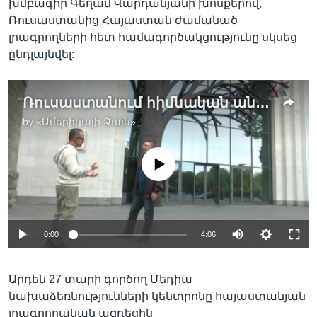
խմբագիր Գեղամ Վարդանյանի խոսքերով,
Ռուսաստանից Հայաստան ժամանած
լրագրողների հետ համագործակցությունը սկսեց
ընդլայնվել:
Ռուսաստանում հիմնական անկախ լրատվամիջոցները ոչնչացված են. Յան Շենկման
by
«Ամերիկայի Ձայն»
No media source currently available
0:00
4:06
Արդեն 27 տարի գործող Մեդիա
նախաձեռնությունների կենտրոնը հայաստանյան
լրագրողական ազդեցիկ