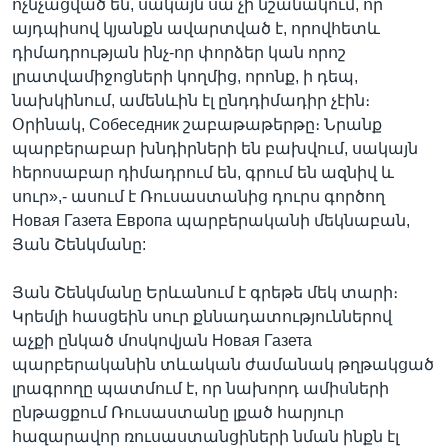
ոչնչացված են, սակայն սա չի նշանակում, որ
այդպիսով կյանքն ավարտված է, որովհետև
դիմադրության ինչ-որ փորձեր կան որոշ
լրատվամիջոցների կողմից, որոնք, ի դեպ,
նախկինում, ամենևին էլ ընդդիմադիր չէին։
Օրինակ, Собеседник շաբաթաթերթը։ Նրանք
պարբերաբար խնդիրների են բախվում, սակայն
հերոսաբար դիմադրում են, գրում են ազնիվ և
սուր»,- ասում է Ռուսաստանից դուրս գործող
Новая Газета Европа պարբերականի մեկնաբան,
Յան Շենկմանը:
Յան Շենկմանը Երևանում է գրեթե մեկ տարի։
Կրեմլի հասցեին սուր քննադատություններով
աչքի ընկած մոսկովյան Новая Газета
պարբերականին տևական ժամանակ թղթակցած
լրագրողը պատմում է, որ նախորդ ամիսների
ընթացքում Ռուսաստանը լքած հարյուր
հազարավոր ռուսաստանցիների նման ինքն էլ