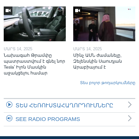
ՄԱՐՏ 14, 2025
ՄԱՐՏ 14, 2025
Նախագահ Թրամփը
Մինչ ԱՄՆ ժամանելը,
պատրաստվում է գնել նոր
Զելենսկին Սաուդյան
Tesla՝ Իլոն Մասկին
Արաբիայում է
աջակցելու համար
Տես բոլոր թողարկումները
ՏԵՍ ՀԵՌՈՒՍՏԱՀԱՂՈՐԴՈՒՄՆԵՐԸ
SEE RADIO PROGRAMS