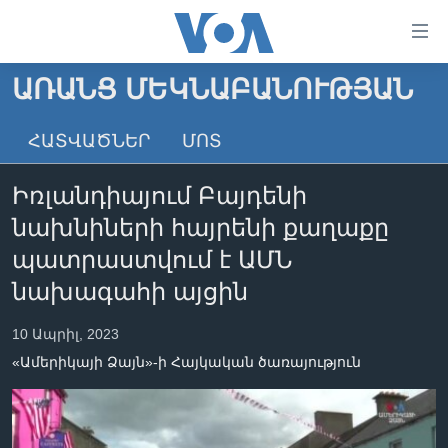
Մատչելի
հղումներ
անցնել
ԱՌԱՆՑ ՄԵԿՆԱԲԱՆՈՒԹՅԱՆ
հիմնական
ԳԼԽԱՎՈՐ ԷՋ
բովանդակությանը
ՀԱՏՎԱԾՆԵՐ
ՄՈՏ
ԼՈՒՐԵՐ
անցնել
հիմնական
ՍՓՅՈՒՌՔ
Իռլանդիայում Բայդենի
բովանդակությանը
ՏԵՍԱՆՅՈՒԹԵՐ
հիմնական
նախնիների հայրենի քաղաքը
բովանդակություն
ՖԻԼՄԵՐ
պատրաստվում է ԱՄՆ
ՄԵՐ ՄԱՍԻՆ
ՖԻԼՄԵՐ
նախագահի այցին
ՈՒԿՐԱԻՆԱԿԱՆ ՊԱՏԵՐԱԶՄ
IN ENGLISH
ՄԵՐ ՄԱՍԻՆ
10 Ապրիլ, 2023
«ԱՄԵՐԻԿԱՅԻ ՁԱՅՆ»-Ի ԿԱՆՈՆԱԴՐՈՒԹՅՈՒՆ
«Ամերիկայի Ձայն»-ի Հայկական ծառայություն
Learning English
ԿԱՊ ՄԵԶ ՀԵՏ
ՀԵՏԵՒԵՔ ՄԵԶ