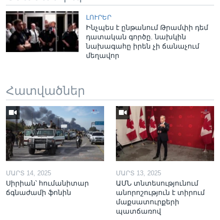
ԼՈՒՐԵՐ
Ինչպես է ընթանում Թրամփի դեմ
դատական գործը. նախկին
նախագահը իրեն չի ճանաչում
մեղավոր
Հատվածներ
ՄԱՐՏ 14, 2025
ՄԱՐՏ 13, 2025
Սիրիան՝ հումանիտար
ԱՄՆ տնտեսությունում
ճգնաժամի ֆոնին
անորոշություն է տիրում
մաքսատուրքերի
պատճառով