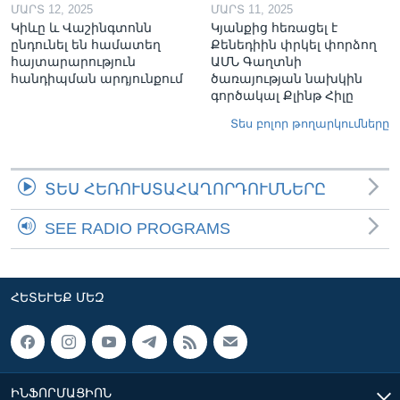
ՄԱՐՏ 12, 2025
ՄԱՐՏ 11, 2025
Կիևը և Վաշինգտոնն
Կյանքից հեռացել է
ընդունել են համատեղ
Քենեդիին փրկել փորձող
հայտարարություն
ԱՄՆ Գաղտնի
հանդիպման արդյունքում
ծառայության նախկին
գործակալ Քլինթ Հիլը
Տես բոլոր թողարկումները
ՏԵՍ ՀԵՌՈՒՍՏԱՀԱՂՈՐԴՈՒՄՆԵՐԸ
SEE RADIO PROGRAMS
ՀԵՏԵՒԵՔ ՄԵԶ
ԻՆՖՈՐՄԱՑԻՈՆ