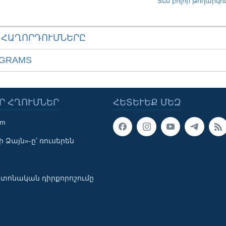
Տես բոլոր թողարկո
ԱՀԱՂՈՐԴՈՒՄՆԵՐԸ
OGRAMS
Ր ՀՂՈՒՄՆԵՐ
ՀԵՏԵՒԵՔ ՄԵԶ
om
 Ձայն»-ը՝ ռուսերեն
տոնական դիրքորոշումը