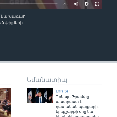
2:12
ին նախագահ
EMBED
ծ ֆիլմերի
Նմանատիպ
ԼՈՒՐԵՐ
Դոնալդ Թրամփը
պատրաստ է
դատական պայքարի.
երեքշաբթի օրը նա
կկանգնի դատարանի