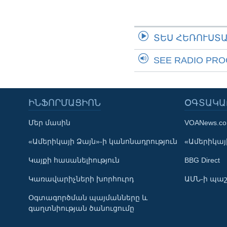
ՏԵՍ ՀԵՌՈՒՍՏ
SEE RADIO PR
ԻՆՖՈՐՄԱՑԻՈՆ
ՕԳՏԱԿԱ
Մեր մասին
VOANews.c
Learning English
«Ամերիկայի Ձայն»-ի կանոնադրություն
«Ամերիկայի
Կայքի հասանելիություն
BBG Direct
ՀԵՏԵՒԵՔ ՄԵԶ
Կառավարիչների խորհուրդ
ԱՄՆ-ի պաշ
Օգտագործման պայմանները և
գաղտնիության ծանուցումը
Լեզուներ