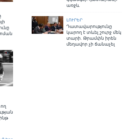
առջև
ը
ԼՈՒՐԵՐ
յի
Դատավարությունը
ւնը
կարող է տևել շուրջ մեկ
տման
տարի. Թրամփն իրեն
մեղավոր չի ճանաչել
ձող
ւթյան
ինթ