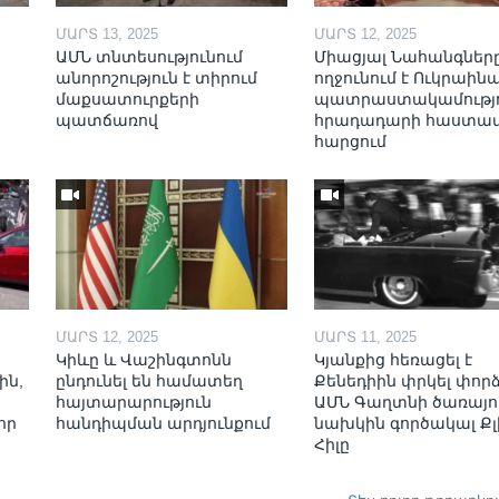
ՄԱՐՏ 13, 2025
ՄԱՐՏ 12, 2025
ԱՄՆ տնտեսությունում
Միացյալ Նահանգներ
անորոշություն է տիրում
ողջունում է Ուկրաինա
մաքսատուրքերի
պատրաստակամությո
պատճառով
հրադադարի հաստա
հարցում
ՄԱՐՏ 12, 2025
ՄԱՐՏ 11, 2025
Կիևը և Վաշինգտոնն
Կյանքից հեռացել է
ին,
ընդունել են համատեղ
Քենեդիին փրկել փոր
հայտարարություն
ԱՄՆ Գաղտնի ծառայո
որ
հանդիպման արդյունքում
նախկին գործակալ Քլ
Հիլը