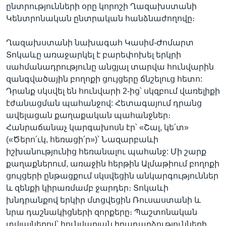
ընտրությունների օրը կորոշի Ղազախստանի
Կենտրոնական ընտրական հանձնաժողովը։
Ղազախստանի նախագահ Կասիմ-Ժոմարտ
Տոկաևը առաջարկել է բարեփոխել երկրի
սահմանադրությունը անցյալ տարվա հունվարին
զանգվածային բողոքի ցույցերը ճնշելուց հետո:
Դրանք սկսվել են հունվարի 2-ից՝ սկզբում վառելիքի
էժանացման պահանջով: Հետագայում դրանց
ավելացան քաղաքական պահանջներ։
Հանրաճանաչ կարգախոսն էր՝ «Շալ, կե՛տ»
(«Ծերո՛ւկ, հեռացի՛ր»)՝ Նազարբաևի
իշխանությունից հեռանալու պահանջ: Մի շարք
քաղաքներում, առաջին հերթին Ալմաթիում բողոքի
ցույցերի ընթացքում սկսվեցին անկարգություններ
և զենքի կիրառմամբ ջարդեր։ Տոկաևի
խնդրանքով երկիր մտցվեցին Ռուսաստանի և
նրա դաշնակիցների զորքերը։ Պաշտոնական
տվյալներով՝ հունվարյան իրադարձությունների