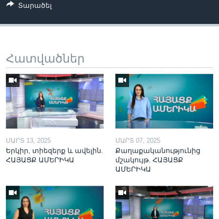
Տարածել
Հատվածներ
ՄԱՐՏ 13, 2025
ՄԱՐՏ 07, 2025
Երկիր, տիեզերք և ավելին.
Քաղաքականությունից
ՀԱՅԱՑՔ ԱՄԵՐԻԿԱ
մշակույթ. ՀԱՅԱՑՔ
ԱՄԵՐԻԿԱ