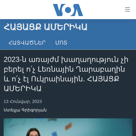
Մատչելի
հղումներ
անցնել
ՀԱՅԱՑՔ ԱՄԵՐԻԿԱ
հիմնական
ԳԼԽԱՎՈՐ ԷՋ
բովանդակությանը
ՀԱՏՎԱԾՆԵՐ
ՄՈՏ
ԼՈՒՐԵՐ
անցնել
հիմնական
ՍՓՅՈՒՌՔ
2023-ն առայժմ խաղաղություն չի
բովանդակությանը
ՏԵՍԱՆՅՈՒԹԵՐ
հիմնական
բերել ո՛չ Լեռնային Ղարաբաղին
բովանդակություն
ՖԻԼՄԵՐ
և ո՛չ էլ Ուկրաինային. ՀԱՅԱՑՔ
ՄԵՐ ՄԱՍԻՆ
ՖԻԼՄԵՐ
ԱՄԵՐԻԿԱ
ՈՒԿՐԱԻՆԱԿԱՆ ՊԱՏԵՐԱԶՄ
IN ENGLISH
ՄԵՐ ՄԱՍԻՆ
13 Հունվար, 2023
«ԱՄԵՐԻԿԱՅԻ ՁԱՅՆ»-Ի ԿԱՆՈՆԱԴՐՈՒԹՅՈՒՆ
Ստելլա Գրիգորյան
Learning English
ԿԱՊ ՄԵԶ ՀԵՏ
ՀԵՏԵՒԵՔ ՄԵԶ