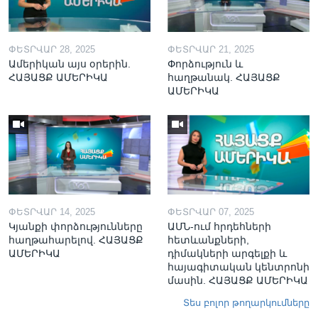
ՓԵՏՐՎԱՐ 28, 2025
ՓԵՏՐՎԱՐ 21, 2025
Ամերիկան այս օրերին.
Փորձություն և
ՀԱՅԱՑՔ ԱՄԵՐԻԿԱ
հաղթանակ. ՀԱՅԱՑՔ
ԱՄԵՐԻԿԱ
ՓԵՏՐՎԱՐ 14, 2025
ՓԵՏՐՎԱՐ 07, 2025
Կյանքի փորձությունները
ԱՄՆ-ում հրդեհների
հաղթահարելով. ՀԱՅԱՑՔ
հետևանքների,
ԱՄԵՐԻԿԱ
դիմակների արգելքի և
հայագիտական կենտրոնի
մասին. ՀԱՅԱՑՔ ԱՄԵՐԻԿԱ
Տես բոլոր թողարկումները