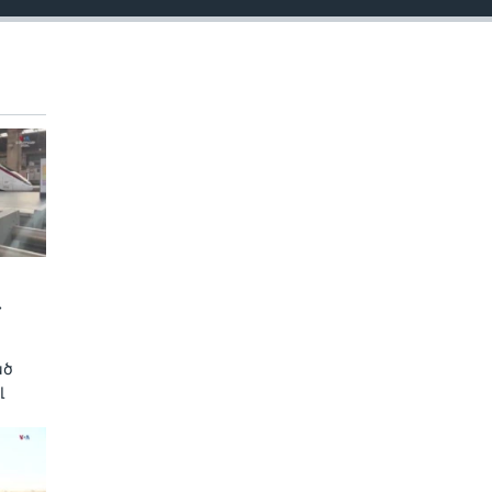
»
ած
լ