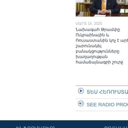
ՄԱՐՏ 14, 2025
Նախագահ Թրամփը
Ուկրաինային և
Ռուսաստանին կոչ է ար
շարունակել
բանակցությունները
խաղաղության
համաձայնագրի շուրջ
ՏԵՍ ՀԵՌՈՒՍՏ
SEE RADIO PR