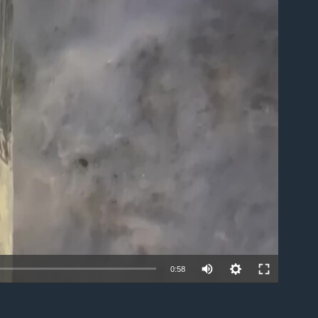
ble
0:58
EMBED