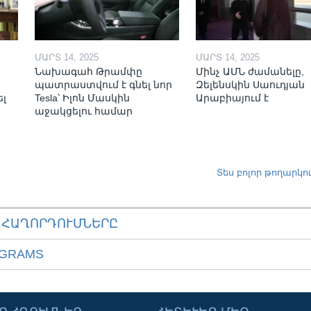
ՄԱՐՏ 14, 2025
ՄԱՐՏ 14, 2025
Նախագահ Թրամփը
Մինչ ԱՄՆ ժամանելը,
պատրաստվում է գնել նոր
Զելենսկին Սաուդյան
ել
Tesla՝ Իլոն Մասկին
Արաբիայում է
աջակցելու համար
Տես բոլոր թողարկո
ԱՀԱՂՈՐԴՈՒՄՆԵՐԸ
OGRAMS