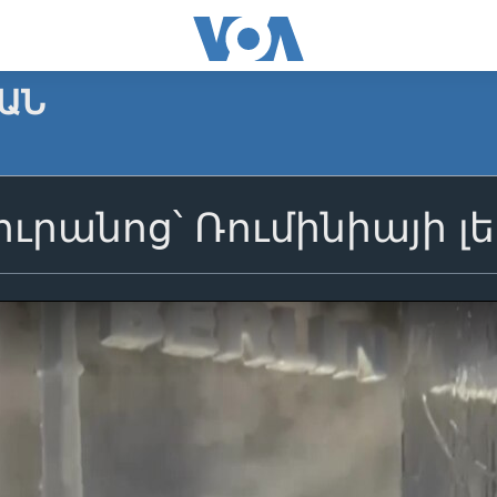
ԱՆ
ուրանոց՝ Ռումինիայի լե