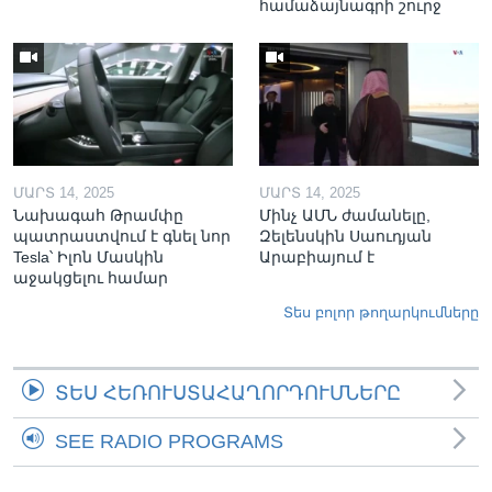
համաձայնագրի շուրջ
ՄԱՐՏ 14, 2025
ՄԱՐՏ 14, 2025
Նախագահ Թրամփը
Մինչ ԱՄՆ ժամանելը,
պատրաստվում է գնել նոր
Զելենսկին Սաուդյան
Tesla՝ Իլոն Մասկին
Արաբիայում է
աջակցելու համար
Տես բոլոր թողարկումները
ՏԵՍ ՀԵՌՈՒՍՏԱՀԱՂՈՐԴՈՒՄՆԵՐԸ
SEE RADIO PROGRAMS