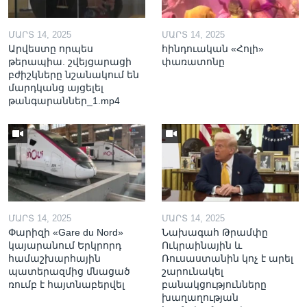
ՄԱՐՏ 14, 2025
ՄԱՐՏ 14, 2025
Արվեստը որպես
հինդուական «Հոլի»
թերապիա. շվեյցարացի
փառատոնը
բժիշկները նշանակում են
մարդկանց այցելել
թանգարաններ_1.mp4
ՄԱՐՏ 14, 2025
ՄԱՐՏ 14, 2025
Փարիզի «Gare du Nord»
Նախագահ Թրամփը
կայարանում Երկրորդ
Ուկրաինային և
համաշխարհային
Ռուսաստանին կոչ է արել
պատերազմից մնացած
շարունակել
ռումբ է հայտնաբերվել
բանակցությունները
խաղաղության