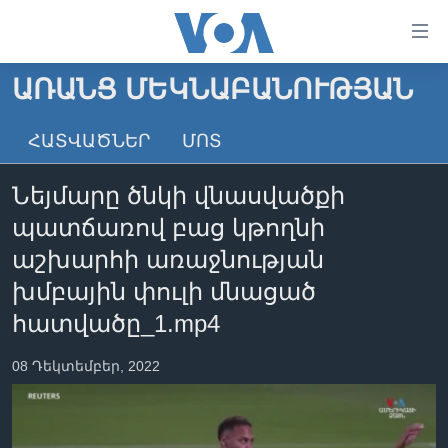
Մատչելի
հղումներ
անցնել
ԱՌԱՆՑ ՄԵԿՆԱԲԱՆՈՒԹՅԱՆ
հիմնական
ԳԼԽԱՎՈՐ ԷՋ
բովանդակությանը
ՀԱՏՎԱԾՆԵՐ
ՄՈՏ
ԼՈՒՐԵՐ
անցնել
հիմնական
ՍՓՅՈՒՌՔ
Նեյմարը ծնկի վնասվածքի
բովանդակությանը
ՏԵՍԱՆՅՈՒԹԵՐ
հիմնական
պատճառով բաց կթողնի
բովանդակություն
ՖԻԼՄԵՐ
աշխարհի առաջնության
ՄԵՐ ՄԱՍԻՆ
ՖԻԼՄԵՐ
խմբային փուլի մնացած
հատվածը_1.mp4
ՈՒԿՐԱԻՆԱԿԱՆ ՊԱՏԵՐԱԶՄ
IN ENGLISH
ՄԵՐ ՄԱՍԻՆ
«ԱՄԵՐԻԿԱՅԻ ՁԱՅՆ»-Ի ԿԱՆՈՆԱԴՐՈՒԹՅՈՒՆ
08 Դեկտեմբեր, 2022
Learning English
ԿԱՊ ՄԵԶ ՀԵՏ
ՀԵՏԵՒԵՔ ՄԵԶ