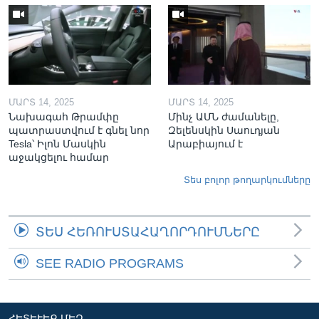
ՄԱՐՏ 14, 2025
ՄԱՐՏ 14, 2025
Նախագահ Թրամփը
Մինչ ԱՄՆ ժամանելը,
պատրաստվում է գնել նոր
Զելենսկին Սաուդյան
Tesla՝ Իլոն Մասկին
Արաբիայում է
աջակցելու համար
Տես բոլոր թողարկումները
ՏԵՍ ՀԵՌՈՒՍՏԱՀԱՂՈՐԴՈՒՄՆԵՐԸ
SEE RADIO PROGRAMS
ՀԵՏԵՒԵՔ ՄԵԶ