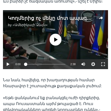
ևս բարձր չէ ռազմական առումով»,- նշել է Միլին։
Կողմերից ոչ մեկը մոտ ապագայում չի հասնի հաջողության. ամերիկացի բարձրաստիճան զինվորականը ուկրաինական պատերազմի մասին
by
«Ամերիկայի Ձայն»
No media source currently available
0:00
2:38
Նա նաև հավելեց, որ խաղաղության համար
հնարավոր է շուտափույթ քաղաքական լուծում:
«Եթե ցանկանում եք բանակցել ուժի դիրքերից,
ապա Ռուսաստանն այժմ թուլացած է. Ռուս
զինվորականները ահռելի կորուստներ ունեն»,-