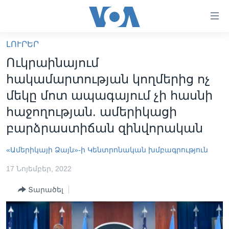
Մատչելի
հղումներ
անցնել
ԼՈՒՐԵՐ
հիմնական
ԳԼԽԱՎՈՐ ԷՋ
Ուկրաինայում
բովանդակությանը
ԼՈՒՐԵՐ
անցնել
հակամարտության կողմերից ոչ
հիմնական
ՍՓՅՈՒՌՔ
մեկը մոտ ապագայում չի հասնի
բովանդակությանը
ՏԵՍԱՆՅՈՒԹԵՐ
հաջողության. ամերիկացի
հիմնական
բովանդակություն
բարձրաստիճան զինվորական
ՖԻԼՄԵՐ
ՄԵՐ ՄԱՍԻՆ
ՖԻԼՄԵՐ
«Ամերիկայի Ձայն»-ի Կենտրոնական խմբագրություն
ՈՒԿՐԱԻՆԱԿԱՆ ՊԱՏԵՐԱԶՄ
IN ENGLISH
ՄԵՐ ՄԱՍԻՆ
17 Նոյեմբեր, 2022
«ԱՄԵՐԻԿԱՅԻ ՁԱՅՆ»-Ի ԿԱՆՈՆԱԴՐՈՒԹՅՈՒՆ
Տարածել
Learning English
ԿԱՊ ՄԵԶ ՀԵՏ
ՀԵՏԵՒԵՔ ՄԵԶ