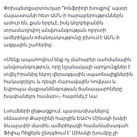
Փոխպետքարտուղար Դոնֆրիդի խոսքով՝ այսօր
Հայաստանի հետ ԱՄՆ-ի հարաբերություններն
ամուր են, քան երբևէ, իսկ Ադրբեջանին
տրամադրվող անվտանգության ոլորտի
ամերիկյան օժանդակությունը բխում է ԱՄՆ-ի
ազգային շահերից:
«Մենք ապահովում ենք ոչ մահաբեր սահմանային
անվտանգություն, որը նշանակալի արդյունքներ է
տվել Իրանից եկող վերազգային սպառնալիքներին
հակազդելու և դեպի Հարավային Կովկաս և
Եվրոպա մաքսանենգության ճանապարհները
խափանելու համար»,- հայտնել է նա:
Լսումների ընթացքում, պատասխանելով
սենատոր Քարդինի հարցին ԵԱՀԿ Մինսկի խմբի
ձևաչափի մասին, ամերիկացի համանախագահ
Ֆիլիպ Ռիքերն ընդգծում է՝ Մինսկի խումբը չի