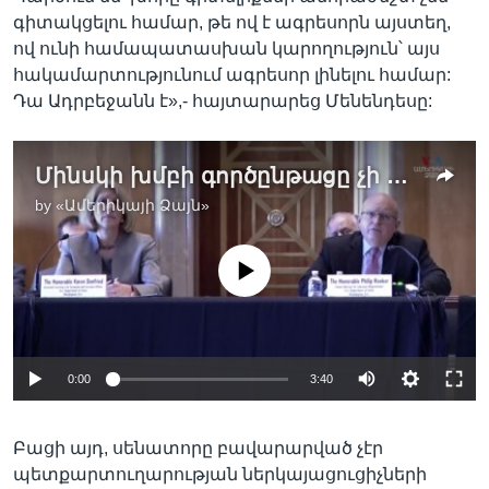
գիտակցելու համար, թե ով է ագրեսորն այստեղ,
ով ունի համապատասխան կարողություն՝ այս
հակամարտությունում ագրեսոր լինելու համար:
Դա Ադրբեջանն է»,- հայտարարեց Մենենդեսը:
Մինսկի խմբի գործընթացը չի գործում, սակայն մանդատն ու նպատակը պահպանվում են. դեսպան Ֆիլիպ Ռիքեր
by
«Ամերիկայի Ձայն»
No media source currently available
0:00
3:40
Բացի այդ, սենատորը բավարարված չէր
պետքարտուղարության ներկայացուցիչների