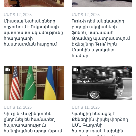
ՄԱՐՏ 12, 2025
ՄԱՐՏ 12, 2025
Միացյալ Նահանգները
Tesla-ի դեմ անցկացվող
ողջունում է Ուկրաինայի
բողոքի ակցիաների
պատրաստակամությունը
ֆոնին, նախագահ
հրադադարի
Թրամփը պատրաստվում
հաստատման հարցում
է գնել նոր Tesla՝ Իլոն
Մասկին աջակցելու
համար
ՄԱՐՏ 12, 2025
ՄԱՐՏ 11, 2025
Կիևը և Վաշինգտոնն
Կյանքից հեռացել է
ընդունել են համատեղ
Քենեդիին փրկել փորձող
հայտարարություն
ԱՄՆ Գաղտնի
հանդիպման արդյունքում
ծառայության նախկին