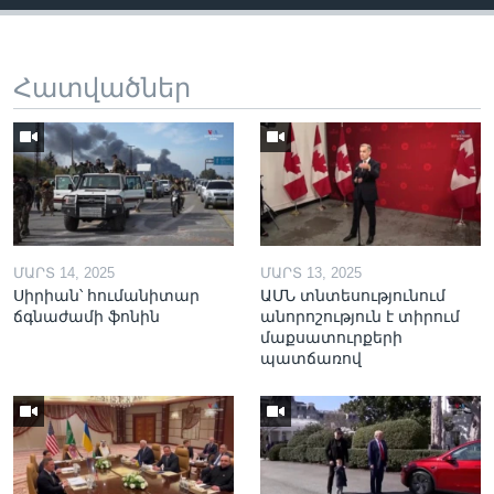
Հատվածներ
ՄԱՐՏ 14, 2025
ՄԱՐՏ 13, 2025
Սիրիան՝ հումանիտար
ԱՄՆ տնտեսությունում
ճգնաժամի ֆոնին
անորոշություն է տիրում
մաքսատուրքերի
պատճառով