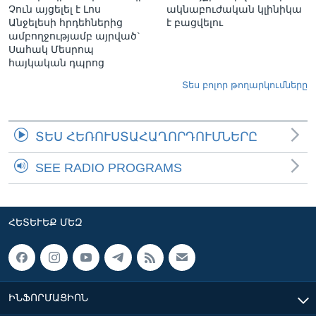
Չուն այցելել է Լոս
ակնաբուժական կլինիկա
Անջելեսի հրդեհներից
է բացվելու
ամբողջությամբ այրված`
Սահակ Մեսրոպ
հայկական դպրոց
Տես բոլոր թողարկումները
ՏԵՍ ՀԵՌՈՒՍՏԱՀԱՂՈՐԴՈՒՄՆԵՐԸ
SEE RADIO PROGRAMS
ՀԵՏԵՒԵՔ ՄԵԶ
ԻՆՖՈՐՄԱՑԻՈՆ