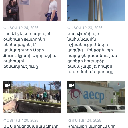
ՓԵՏՐՎԱՐ 24, 2025
ՓԵՏՐՎԱՐ 23, 2025
Լոս Անջելեսի ազգային
Կալիֆոռնիայի
օպերայի թատրոնը
նահանգային
ներկայացրել է`
իշխանությունների
կոմպոզիտոր Մերի
կողմից` Մոնթեբելլոյի
Քույումջյանի Ադորացիա
հայոց ցեղասպնության
օպերային
զոհերի հուշարձը
բեմադրությունը
ճանաչավել է, որպես
պատմական կառույց
ՓԵՏՐՎԱՐ 20, 2025
ՀՈՒՆՎԱՐ 24, 2025
ԱՄՆ կոնգրեսական Զուդի
Կոտայքի մարզում նոր