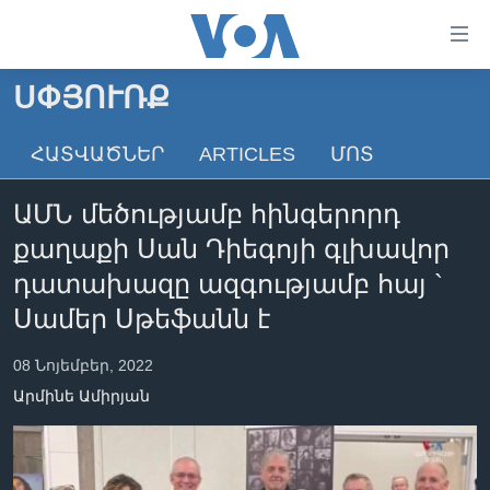
Մատչելի
հղումներ
անցնել
ՍՓՅՈՒՌՔ
հիմնական
ԳԼԽԱՎՈՐ ԷՋ
բովանդակությանը
ՀԱՏՎԱԾՆԵՐ
ARTICLES
ՄՈՏ
ԼՈՒՐԵՐ
անցնել
հիմնական
ՍՓՅՈՒՌՔ
ԱՄՆ մեծությամբ հինգերորդ
բովանդակությանը
ՏԵՍԱՆՅՈՒԹԵՐ
հիմնական
քաղաքի Սան Դիեգոյի գլխավոր
բովանդակություն
ՖԻԼՄԵՐ
դատախազը ազգությամբ հայ `
ՄԵՐ ՄԱՍԻՆ
ՖԻԼՄԵՐ
Սամեր Սթեֆանն է
ՈՒԿՐԱԻՆԱԿԱՆ ՊԱՏԵՐԱԶՄ
IN ENGLISH
ՄԵՐ ՄԱՍԻՆ
08 Նոյեմբեր, 2022
«ԱՄԵՐԻԿԱՅԻ ՁԱՅՆ»-Ի ԿԱՆՈՆԱԴՐՈՒԹՅՈՒՆ
Արմինե Ամիրյան
Learning English
ԿԱՊ ՄԵԶ ՀԵՏ
ՀԵՏԵՒԵՔ ՄԵԶ