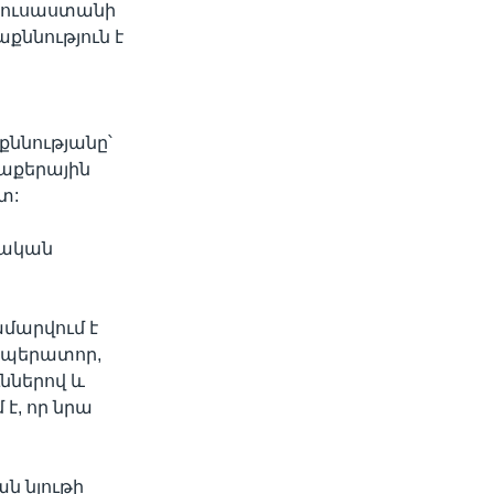
 Ռուսաստանի
քննություն է
ա
քննությանը՝
հաքերային
տ:
սական
մարվում է
օպերատոր,
ններով և
 է, որ նրա
ն նյութի