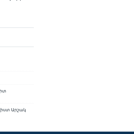
րիտ
վիստ Արշակ