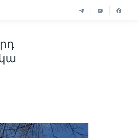
արդ
ակա