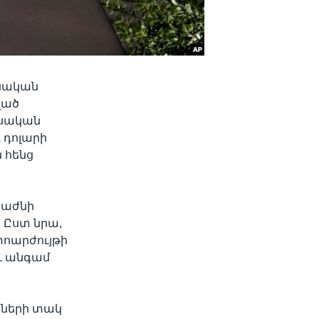
նսական
ված
նսական
 դոլարի
 հենց
բաժնի
: Ըստ նրա,
տոարժույթի
ու անգամ
ցների տակ