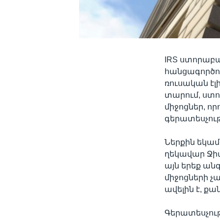
IRS ստորաբա
հանցագործո
ռուսական է
տարում, ստո
միջոցներ, ո
գերատեսչութ
Ներքին եկա
ղեկավար Ջիմ 
այն երեք ան
միջոցների չա
ավելին է, ք
Գերատեսչութ