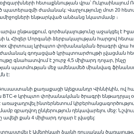
 օլիգարխների հետաքննության վրա՝ Ուկրաինայում
ծ պատերազմի ժամանակ: Վարչությունը մոտ 20 հետա
ամիջոցների ենթարկված անձանց նկատմամբ ։
տարվա ընթացքում, գործակալությունը աջակցել է Իլյ
ի և Հիզեր Մորգանի ձերբակալության հարցով հետա
inex վիրտուալ կրիպտո փոխանակման ծրագրի վրա 
ժամանակ գողացված կրիպտոարժույթի լվացման հե
թը գնահատվում է շուրջ 4,5 միլիարդ դոլար, ինչը
յան պատմության մեջ ամենամեծ միանվագ ֆինան
ն է:
ուսաստանի քաղաքացի Ալեքսանդր Վիննիկին, ով հա
 BTC-e կրիպտո փոխանակման ծրագրի ենթադրյալ 
 առաջադրվել ինտերնետում կիբերհանցագործությու
ամբ զբաղվող ընկերություն ղեկավարելու մեջ: Նշվում
ը ավելի քան 4 միլիարդ դոլար է լվացել:
րաստվել է Ամերիկայի ձայնի ռուսական ծառայությա