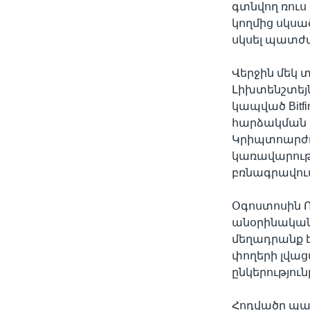
գտնվող ռուս
կողմից սկսա
սկսել պատժ
Վերջին մեկ 
Լիխտենշտեյն
կապված Bitf
հարձակման 
Կրիպտոարժույ
կառավարութ
բռնագրավում
Օգոստոսին Ռ
անօրինական
մեղադրանք է
փողերի լվացմ
ընկերություն
Հոդվածը պատ