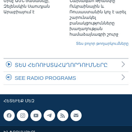
Մինչ ԱՄՆ ժամանելը,
Նախագահ Թրամփը
Զելենսկին Սաուդյան
Ուկրաինային և
Արաբիայում է
Ռուսաստանին կոչ է արել
շարունակել
բանակցությունները
խաղաղության
համաձայնագրի շուրջ
Տես բոլոր թողարկումները
ՏԵՍ ՀԵՌՈՒՍՏԱՀԱՂՈՐԴՈՒՄՆԵՐԸ
SEE RADIO PROGRAMS
ՀԵՏԵՒԵՔ ՄԵԶ