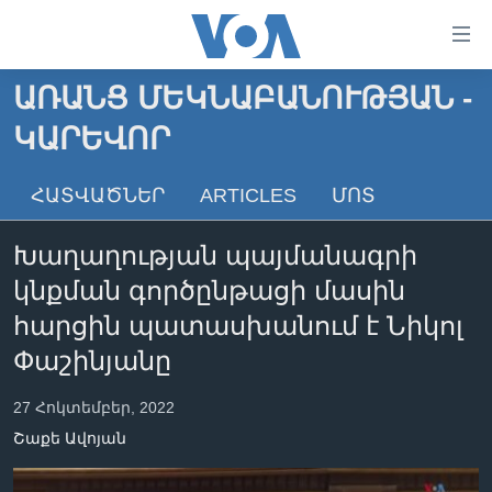
Մատչելի
հղումներ
անցնել
ԱՌԱՆՑ ՄԵԿՆԱԲԱՆՈՒԹՅԱՆ -
հիմնական
ԳԼԽԱՎՈՐ ԷՋ
ԿԱՐԵՎՈՐ
բովանդակությանը
ԼՈՒՐԵՐ
անցնել
հիմնական
ՍՓՅՈՒՌՔ
ՀԱՏՎԱԾՆԵՐ
ARTICLES
ՄՈՏ
բովանդակությանը
ՏԵՍԱՆՅՈՒԹԵՐ
հիմնական
Խաղաղության պայմանագրի
բովանդակություն
ՖԻԼՄԵՐ
կնքման գործընթացի մասին
ՄԵՐ ՄԱՍԻՆ
ՖԻԼՄԵՐ
հարցին պատասխանում է Նիկոլ
ՈՒԿՐԱԻՆԱԿԱՆ ՊԱՏԵՐԱԶՄ
IN ENGLISH
ՄԵՐ ՄԱՍԻՆ
Փաշինյանը
«ԱՄԵՐԻԿԱՅԻ ՁԱՅՆ»-Ի ԿԱՆՈՆԱԴՐՈՒԹՅՈՒՆ
27 Հոկտեմբեր, 2022
Learning English
ԿԱՊ ՄԵԶ ՀԵՏ
Շաքե Ավոյան
ՀԵՏԵՒԵՔ ՄԵԶ