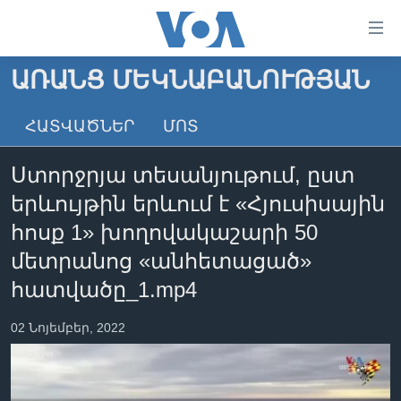
Մատչելի
հղումներ
անցնել
ԱՌԱՆՑ ՄԵԿՆԱԲԱՆՈՒԹՅԱՆ
հիմնական
ԳԼԽԱՎՈՐ ԷՋ
բովանդակությանը
ՀԱՏՎԱԾՆԵՐ
ՄՈՏ
ԼՈՒՐԵՐ
անցնել
հիմնական
ՍՓՅՈՒՌՔ
Ստորջրյա տեսանյութում, ըստ
բովանդակությանը
ՏԵՍԱՆՅՈՒԹԵՐ
հիմնական
երևույթին երևում է «Հյուսիսային
բովանդակություն
ՖԻԼՄԵՐ
հոսք 1» խողովակաշարի 50
ՄԵՐ ՄԱՍԻՆ
ՖԻԼՄԵՐ
մետրանոց «անհետացած»
հատվածը_1.mp4
ՈՒԿՐԱԻՆԱԿԱՆ ՊԱՏԵՐԱԶՄ
IN ENGLISH
ՄԵՐ ՄԱՍԻՆ
«ԱՄԵՐԻԿԱՅԻ ՁԱՅՆ»-Ի ԿԱՆՈՆԱԴՐՈՒԹՅՈՒՆ
02 Նոյեմբեր, 2022
Learning English
ԿԱՊ ՄԵԶ ՀԵՏ
ՀԵՏԵՒԵՔ ՄԵԶ