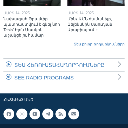
ՄԱՐՏ 14, 2025
ՄԱՐՏ 14, 2025
Նախագահ Թրամփը
Մինչ ԱՄՆ ժամանելը,
պատրաստվում է գնել նոր
Զելենսկին Սաուդյան
Tesla՝ Իլոն Մասկին
Արաբիայում է
աջակցելու համար
Տես բոլոր թողարկումները
ՏԵՍ ՀԵՌՈՒՍՏԱՀԱՂՈՐԴՈՒՄՆԵՐԸ
SEE RADIO PROGRAMS
ՀԵՏԵՒԵՔ ՄԵԶ