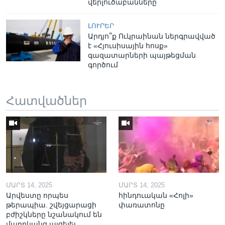
վերլուծաբանները
ԼՈՒՐԵՐ
Արդյո՞ք Ուկրաինան ներգրավված
է «Հյուսիսային հոսք»
գազատարների պայթեցման
գործում
Հատվածներ
ՄԱՐՏ 14, 2025
ՄԱՐՏ 14, 2025
Արվեստը որպես
հինդուական «Հոլի»
թերապիա. շվեյցարացի
փառատոնը
բժիշկները նշանակում են
մարդկանց այցելել