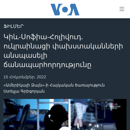
Մատչելի
հղումներ
անցնել
ՖԻԼՄԵՐ
հիմնական
ԳԼԽԱՎՈՐ ԷՋ
Կիև-Սոֆիա-Հոլիվուդ.
բովանդակությանը
ԼՈՒՐԵՐ
անցնել
ուկրաինացի փախստականների
հիմնական
ՍՓՅՈՒՌՔ
անսպասելի
բովանդակությանը
ՏԵՍԱՆՅՈՒԹԵՐ
ճանապարհորդությունը
հիմնական
բովանդակություն
ՖԻԼՄԵՐ
15 Հոկտեմբեր, 2022
ՄԵՐ ՄԱՍԻՆ
ՖԻԼՄԵՐ
«Ամերիկայի Ձայն»-ի Հայկական ծառայություն
Ստելլա Գրիգորյան
ՈՒԿՐԱԻՆԱԿԱՆ ՊԱՏԵՐԱԶՄ
IN ENGLISH
ՄԵՐ ՄԱՍԻՆ
«ԱՄԵՐԻԿԱՅԻ ՁԱՅՆ»-Ի ԿԱՆՈՆԱԴՐՈՒԹՅՈՒՆ
Learning English
ԿԱՊ ՄԵԶ ՀԵՏ
ՀԵՏԵՒԵՔ ՄԵԶ