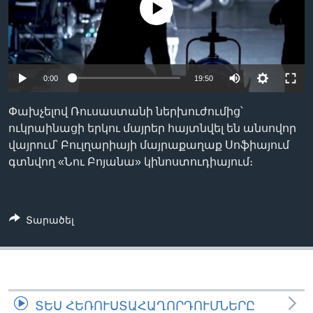
No media source currently available
Լեզուներ
0:00
19:50
Փախչելով Ռուսաստանի ներխուժումից՝
ուկրաինացի երկու մայրեր հայտնվել են անսովոր
վայրում՝ Բուլղարիայի մայրաքաղաք Սոֆիայում
գտնվող «Նու Բոյանա» կինոստուդիայում։
Տարածել
ՏԵՍ ՀԵՌՈՒՍՏԱՀԱՂՈՐԴՈՒՄՆԵՐԸ