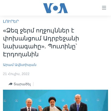
Մատչելի
հղումներ
անցնել
ԼՈՒՐԵՐ
հիմնական
ԳԼԽԱՎՈՐ ԷՋ
«Ձեզ ջերմ ողջույններ է
բովանդակությանը
ԼՈՒՐԵՐ
անցնել
փոխանցում Ադրբեջանի
հիմնական
ՍՓՅՈՒՌՔ
նախագահը». Պուտինը՝
բովանդակությանը
ՏԵՍԱՆՅՈՒԹԵՐ
Էրդողանին
հիմնական
բովանդակություն
ՖԻԼՄԵՐ
Արամ Ավետիսյան
ՄԵՐ ՄԱՍԻՆ
ՖԻԼՄԵՐ
21 Հուլիս, 2022
ՈՒԿՐԱԻՆԱԿԱՆ ՊԱՏԵՐԱԶՄ
IN ENGLISH
ՄԵՐ ՄԱՍԻՆ
Տարածել
«ԱՄԵՐԻԿԱՅԻ ՁԱՅՆ»-Ի ԿԱՆՈՆԱԴՐՈՒԹՅՈՒՆ
Learning English
ԿԱՊ ՄԵԶ ՀԵՏ
ՀԵՏԵՒԵՔ ՄԵԶ