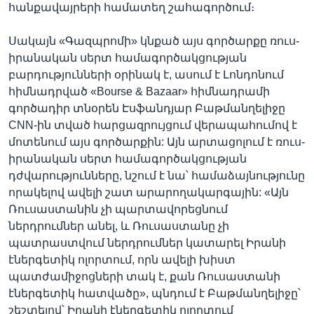
հանքավայրերի համատեղ շահագործում։
Սակայն «Գազպրոմի» կնքած այս գործարքը ռուս-
իրանական սերտ համագործակցության
բարդությունների օրինակ է, ասում է Լոնդոնում
հիմնադրված «Bourse & Bazaar» հիմնադրամի
գործադիր տնօրեն Էսֆանդյար Բաթմանղելիջը
CNN-ին տված հարցազրույցում վերապահումով է
մոտենում այս գործարքին: Այն արտացոլում է ռուս-
իրանական սերտ համագործակցության
դժվարությունները, նշում է նա՝ համաձայնությունը
որակելով ավելի շատ արարողակարգային: «Այն
Ռուսաստանին չի պարտավորեցնում
ներդրումներ անել, և Ռուսաստանը չի
պատրաստվում ներդրումներ կատարել Իրանի
էներգետիկ ոլորտում, որն ավելի խիստ
պատժամիջոցների տակ է, քան Ռուսաստանի
էներգետիկ հատվածը», պնդում է Բաթմանղելիջը՝
շեշտելով՝ Իրանի էներգետիկ ոլորտում