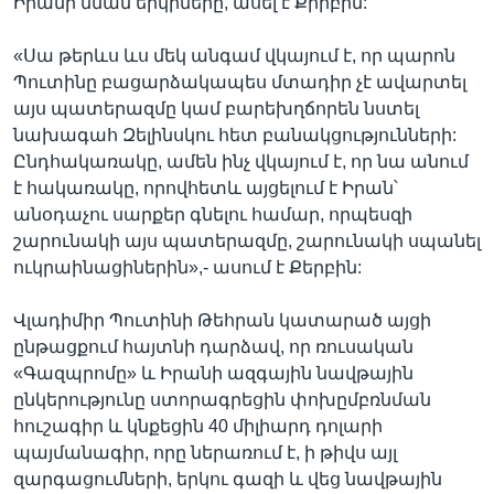
Իրանի նման երկրները, ասել է Քիրբին:
«Սա թերևս ևս մեկ անգամ վկայում է, որ պարոն
Պուտինը բացարձակապես մտադիր չէ ավարտել
այս պատերազմը կամ բարեխղճորեն նստել
նախագահ Զելինսկու հետ բանակցությունների:
Ընդհակառակը, ամեն ինչ վկայում է, որ նա անում
է հակառակը, որովհետև այցելում է Իրան՝
անօդաչու սարքեր գնելու համար, որպեսզի
շարունակի այս պատերազմը, շարունակի սպանել
ուկրաինացիներին»,- ասում է Քերբին:
Վլադիմիր Պուտինի Թեհրան կատարած այցի
ընթացքում հայտնի դարձավ, որ ռուսական
«Գազպրոմը» և Իրանի ազգային նավթային
ընկերությունը ստորագրեցին փոխըմբռնման
հուշագիր և կնքեցին 40 միլիարդ դոլարի
պայմանագիր, որը ներառում է, ի թիվս այլ
զարգացումների, երկու գազի և վեց նավթային