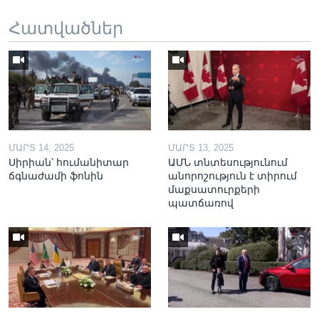
Հատվածներ
ՄԱՐՏ 14, 2025
ՄԱՐՏ 13, 2025
Սիրիան՝ հումանիտար
ԱՄՆ տնտեսությունում
ճգնաժամի ֆոնին
անորոշություն է տիրում
մաքսատուրքերի
պատճառով