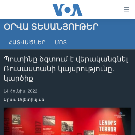
Մատչելի
հղումներ
անցնել
ՕՐՎԱ ՏԵՍԱՆՅՈՒԹԵՐ
հիմնական
ԳԼԽԱՎՈՐ ԷՋ
բովանդակությանը
ՀԱՏՎԱԾՆԵՐ
ՄՈՏ
ԼՈՒՐԵՐ
անցնել
հիմնական
ՍՓՅՈՒՌՔ
Պուտինը ձգտում է վերականգնել
բովանդակությանը
ՏԵՍԱՆՅՈՒԹԵՐ
հիմնական
Ռուսաստանի կայսրությունը.
բովանդակություն
ՖԻԼՄԵՐ
կարծիք
ՄԵՐ ՄԱՍԻՆ
ՖԻԼՄԵՐ
14 Հունիս, 2022
ՈՒԿՐԱԻՆԱԿԱՆ ՊԱՏԵՐԱԶՄ
IN ENGLISH
ՄԵՐ ՄԱՍԻՆ
Արամ Ավետիսյան
«ԱՄԵՐԻԿԱՅԻ ՁԱՅՆ»-Ի ԿԱՆՈՆԱԴՐՈՒԹՅՈՒՆ
Learning English
ԿԱՊ ՄԵԶ ՀԵՏ
ՀԵՏԵՒԵՔ ՄԵԶ