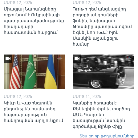
ՄԱՐՏ 12, 2025
ՄԱՐՏ 12, 2025
Միացյալ Նահանգները
Tesla-ի դեմ անցկացվող
ողջունում է Ուկրաինայի
բողոքի ակցիաների
պատրաստակամությունը
ֆոնին, նախագահ
հրադադարի
Թրամփը պատրաստվում
հաստատման հարցում
է գնել նոր Tesla՝ Իլոն
Մասկին աջակցելու
համար
ՄԱՐՏ 12, 2025
ՄԱՐՏ 11, 2025
Կիևը և Վաշինգտոնն
Կյանքից հեռացել է
ընդունել են համատեղ
Քենեդիին փրկել փորձող
հայտարարություն
ԱՄՆ Գաղտնի
հանդիպման արդյունքում
ծառայության նախկին
գործակալ Քլինթ Հիլը
Տես բոլոր թողարկումները