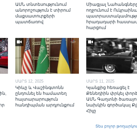
ԱՄՆ տնտեսությունում
Միացյալ Նահանգներ
անորոշություն է տիրում
ողջունում է Ուկրաինա
մաքսատուրքերի
պատրաստակամությո
պատճառով
հրադադարի հաստա
հարցում
ՄԱՐՏ 12, 2025
ՄԱՐՏ 11, 2025
Կիևը և Վաշինգտոնն
Կյանքից հեռացել է
ին,
ընդունել են համատեղ
Քենեդիին փրկել փոր
հայտարարություն
ԱՄՆ Գաղտնի ծառայո
որ
հանդիպման արդյունքում
նախկին գործակալ Քլ
Հիլը
Տես բոլոր թողարկո