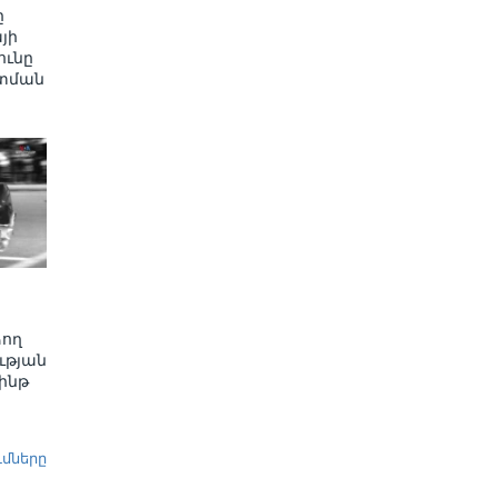
ը
յի
ւնը
տման
ձող
ւթյան
ինթ
ւմները