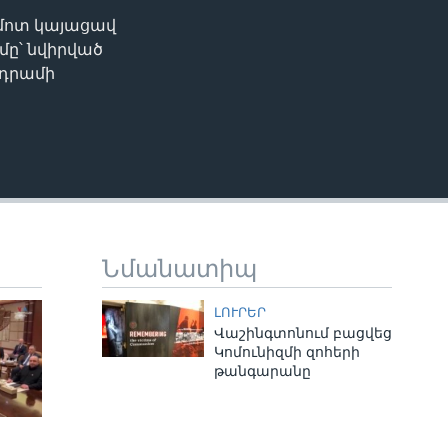
 մոտ կայացավ
EMBED
ը՝ նվիրված
ադրամի
Նմանատիպ
ԼՈՒՐԵՐ
Վաշինգտոնում բացվեց
Կոմունիզմի զոհերի
թանգարանը